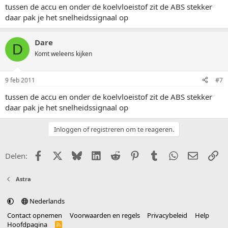
tussen de accu en onder de koelvloeistof zit de ABS stekker
daar pak je het snelheidssignaal op
Dare
D
Komt weleens kijken
9 feb 2011
#7
tussen de accu en onder de koelvloeistof zit de ABS stekker
daar pak je het snelheidssignaal op
Inloggen of registreren om te reageren.
Facebook
X (Twitter)
Bluesky
LinkedIn
Reddit
Pinterest
Tumblr
WhatsApp
E-mail
Li
Delen:
Astra
Nederlands
Contact opnemen
Voorwaarden en regels
Privacybeleid
Help
Hoofdpagina
R