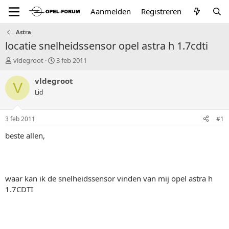
Aanmelden
Registreren
Astra
locatie snelheidssensor opel astra h 1.7cdti
T
S
vldegroot
3 feb 2011
o
t
p
a
vldegroot
V
i
r
Lid
c
t
s
d
t
a
3 feb 2011
#1
a
t
r
u
beste allen,
t
m
e
r
waar kan ik de snelheidssensor vinden van mij opel astra h
1.7CDTI