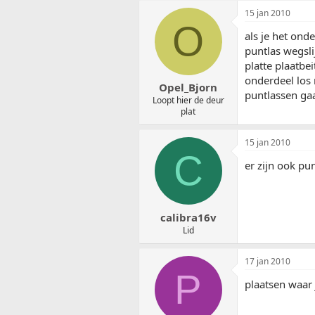
15 jan 2010
O
als je het ond
puntlas wegsli
platte plaatbei
onderdeel los 
Opel_Bjorn
puntlassen gaa
Loopt hier de deur
plat
15 jan 2010
C
er zijn ook pun
calibra16v
Lid
17 jan 2010
P
plaatsen waar 