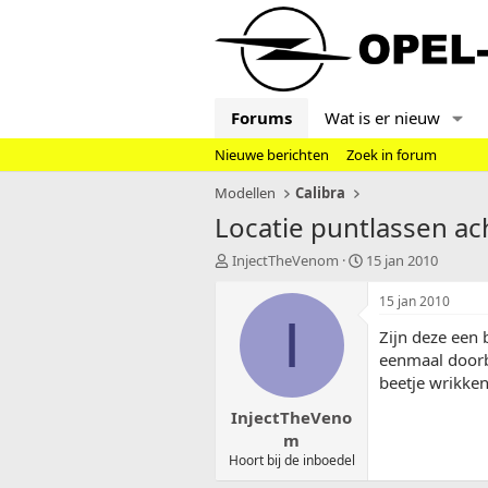
Forums
Wat is er nieuw
Nieuwe berichten
Zoek in forum
Modellen
Calibra
Locatie puntlassen a
T
S
InjectTheVenom
15 jan 2010
o
t
p
a
15 jan 2010
i
r
I
Zijn deze een 
c
t
s
d
eenmaal doorb
t
a
beetje wrikk
a
t
InjectTheVeno
r
u
t
m
m
e
Hoort bij de inboedel
r