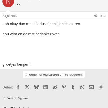
N
Lid
23 jul 2010
#10
ooh okay dan moet ik dus eigenlijk niet zeuren
nou wim en de rest bedankt zover
groetjes benjamin
Inloggen of registreren om te reageren.
Facebook
X (Twitter)
Bluesky
LinkedIn
Reddit
Pinterest
Tumblr
WhatsApp
E-mail
Li
Delen:
Vectra, Signum