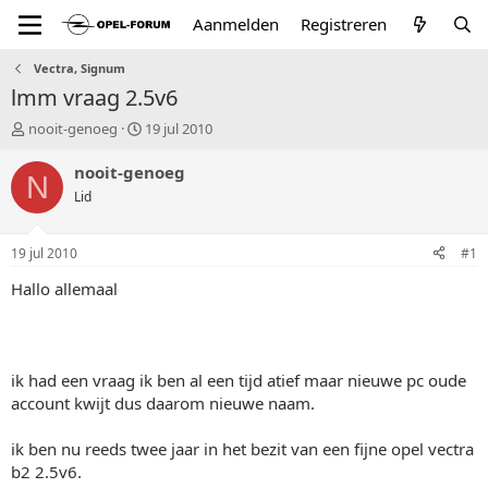
Aanmelden
Registreren
Vectra, Signum
lmm vraag 2.5v6
T
S
nooit-genoeg
19 jul 2010
o
t
p
a
nooit-genoeg
N
i
r
Lid
c
t
s
d
t
a
19 jul 2010
#1
a
t
r
u
Hallo allemaal
t
m
e
r
ik had een vraag ik ben al een tijd atief maar nieuwe pc oude
account kwijt dus daarom nieuwe naam.
ik ben nu reeds twee jaar in het bezit van een fijne opel vectra
b2 2.5v6.