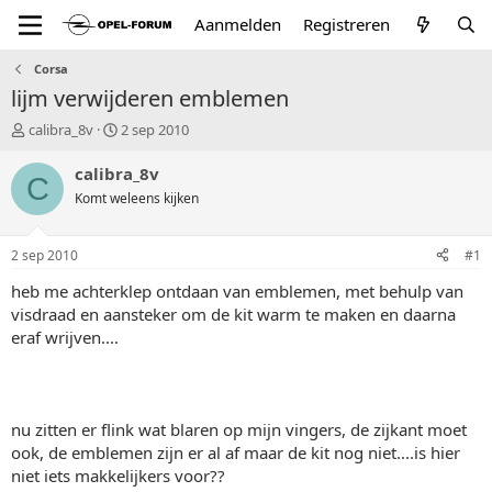
Aanmelden
Registreren
Corsa
lijm verwijderen emblemen
T
S
calibra_8v
2 sep 2010
o
t
p
a
calibra_8v
C
i
r
Komt weleens kijken
c
t
s
d
t
a
2 sep 2010
#1
a
t
r
u
heb me achterklep ontdaan van emblemen, met behulp van
t
m
visdraad en aansteker om de kit warm te maken en daarna
e
eraf wrijven....
r
nu zitten er flink wat blaren op mijn vingers, de zijkant moet
ook, de emblemen zijn er al af maar de kit nog niet....is hier
niet iets makkelijkers voor??