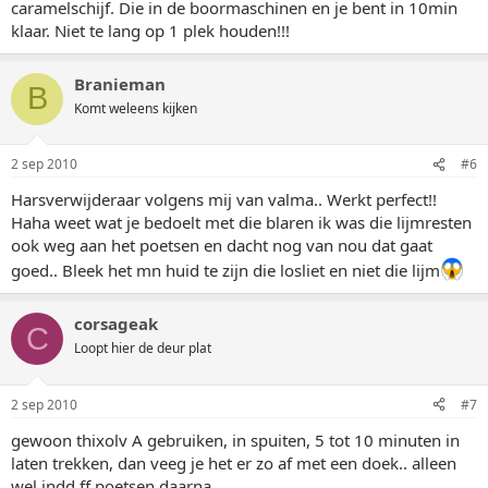
caramelschijf. Die in de boormaschinen en je bent in 10min
klaar. Niet te lang op 1 plek houden!!!
Branieman
B
Komt weleens kijken
2 sep 2010
#6
Harsverwijderaar volgens mij van valma.. Werkt perfect!!
Haha weet wat je bedoelt met die blaren ik was die lijmresten
ook weg aan het poetsen en dacht nog van nou dat gaat
goed.. Bleek het mn huid te zijn die losliet en niet die lijm
corsageak
C
Loopt hier de deur plat
2 sep 2010
#7
gewoon thixolv A gebruiken, in spuiten, 5 tot 10 minuten in
laten trekken, dan veeg je het er zo af met een doek.. alleen
wel indd ff poetsen daarna..