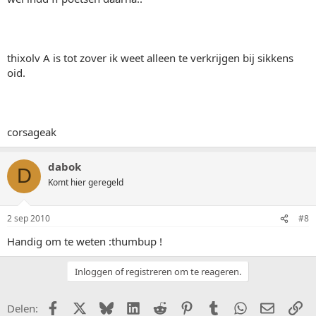
thixolv A is tot zover ik weet alleen te verkrijgen bij sikkens
oid.
corsageak
dabok
D
Komt hier geregeld
2 sep 2010
#8
Handig om te weten :thumbup !
Inloggen of registreren om te reageren.
Facebook
X (Twitter)
Bluesky
LinkedIn
Reddit
Pinterest
Tumblr
WhatsApp
E-mail
Li
Delen: