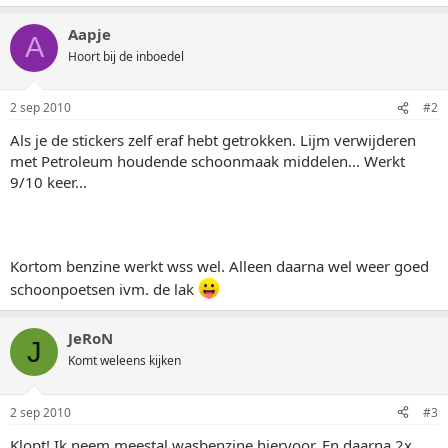
Aapje
A
Hoort bij de inboedel
2 sep 2010
#2
Als je de stickers zelf eraf hebt getrokken. Lijm verwijderen
met Petroleum houdende schoonmaak middelen... Werkt
9/10 keer...
Kortom benzine werkt wss wel. Alleen daarna wel weer goed
schoonpoetsen ivm. de lak
JeRoN
J
Komt weleens kijken
2 sep 2010
#3
Klopt! Ik neem meestal wasbenzine hiervoor. En daarna 2x