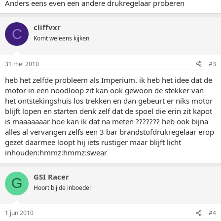
Anders eens even een andere drukregelaar proberen
cliffvxr
C
Komt weleens kijken
31 mei 2010
#3
heb het zelfde probleem als Imperium. ik heb het idee dat de
motor in een noodloop zit kan ook gewoon de stekker van
het ontstekingshuis los trekken en dan gebeurt er niks motor
blijft lopen en starten denk zelf dat de spoel die erin zit kapot
is maaaaaaar hoe kan ik dat na meten ??????? heb ook bijna
alles al vervangen zelfs een 3 bar brandstofdrukregelaar erop
gezet daarmee loopt hij iets rustiger maar blijft licht
inhouden:hmmz:hmmz:swear
GSI Racer
G
Hoort bij de inboedel
1 jun 2010
#4