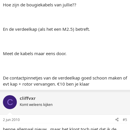
Hoe zijn de bougiekabels van jullie??
En de verdeelkap (als het een M2.5) betreft.
Meet de kabels maar eens door.
De contactpinnetjes van de verdeelkap goed schoon maken of
evt kap + rotor vervangen. €10 ben je klaar
cliffvxr
C
Komt weleens kijken
2 jun 2010
#5
benne allemaal nieuw . maar het klopt toch niet dat ik de