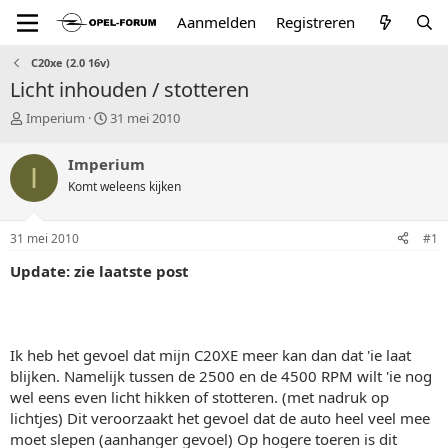
Aanmelden
Registreren
C20xe (2.0 16v)
Licht inhouden / stotteren
T
S
Imperium
31 mei 2010
o
t
p
a
Imperium
I
i
r
Komt weleens kijken
c
t
s
d
t
a
31 mei 2010
#1
a
t
r
u
Update: zie laatste post
t
m
e
r
Ik heb het gevoel dat mijn C20XE meer kan dan dat 'ie laat
blijken. Namelijk tussen de 2500 en de 4500 RPM wilt 'ie nog
wel eens even licht hikken of stotteren. (met nadruk op
lichtjes) Dit veroorzaakt het gevoel dat de auto heel veel mee
moet slepen (aanhanger gevoel) Op hogere toeren is dit