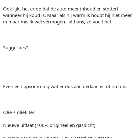
Ook lijkt het er op dat de auto meer inhoud en stottert
wanneer hij koud is. Maar als hij warm is houdt hij niet meer
in maar mis ik wel vermogen.. althans, zo voelt het.
Suggesties?
Even een opsomming wat er dus aan gedaan is tot nu toe.
Olie + oliefilter
Nieuwe uitlaat (100% origineel en gasdicht)
Nieuwe bougies (NGK BKR6EK) + rotorkap + rotor +