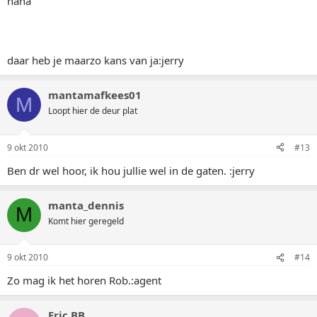
haha
daar heb je maarzo kans van ja:jerry
mantamafkees01
M
Loopt hier de deur plat
9 okt 2010
#13
Ben dr wel hoor, ik hou jullie wel in de gaten. :jerry
manta_dennis
M
Komt hier geregeld
9 okt 2010
#14
Zo mag ik het horen Rob.:agent
Eric BB