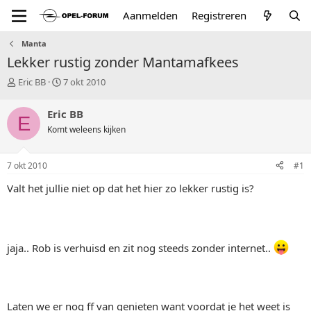
Aanmelden
Registreren
Manta
Lekker rustig zonder Mantamafkees
T
S
Eric BB
7 okt 2010
o
t
p
a
Eric BB
E
i
r
Komt weleens kijken
c
t
s
d
t
a
7 okt 2010
#1
a
t
r
u
Valt het jullie niet op dat het hier zo lekker rustig is?
t
m
e
r
jaja.. Rob is verhuisd en zit nog steeds zonder internet..
Laten we er nog ff van genieten want voordat je het weet is