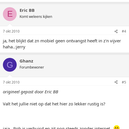
Eric BB
E
Komt weleens kijken
7 okt 2010
#4
ja, het blijkt dat zn mobiel geen ontvangst heeft in z'n vijver
haha..:jerry
Ghanz
G
Forumbewoner
7 okt 2010
#5
origineel gepost door Eric BB
Valt het jullie niet op dat het hier zo lekker rustig is?
jaja.. Rob is verhuisd en zit nog steeds zonder internet..