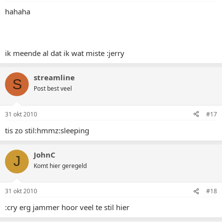
hahaha
ik meende al dat ik wat miste :jerry
streamline
S
Post best veel
31 okt 2010
#17
tis zo stil:hmmz:sleeping
JohnC
J
Komt hier geregeld
31 okt 2010
#18
:cry erg jammer hoor veel te stil hier