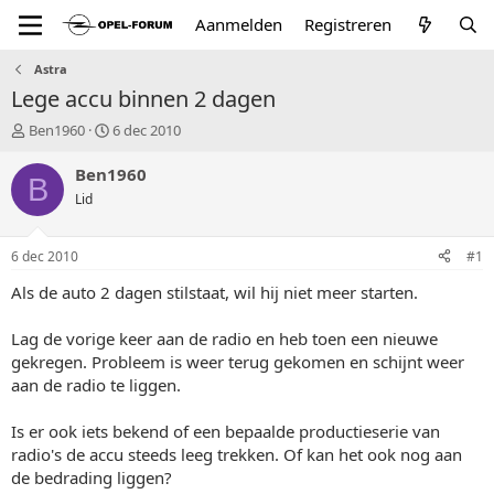
Aanmelden
Registreren
Astra
Lege accu binnen 2 dagen
T
S
Ben1960
6 dec 2010
o
t
p
a
Ben1960
B
i
r
Lid
c
t
s
d
t
a
6 dec 2010
#1
a
t
r
u
Als de auto 2 dagen stilstaat, wil hij niet meer starten.
t
m
e
Lag de vorige keer aan de radio en heb toen een nieuwe
r
gekregen. Probleem is weer terug gekomen en schijnt weer
aan de radio te liggen.
Is er ook iets bekend of een bepaalde productieserie van
radio's de accu steeds leeg trekken. Of kan het ook nog aan
de bedrading liggen?