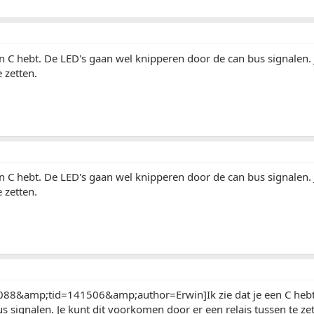
een C hebt. De LED's gaan wel knipperen door de can bus signalen
e zetten.
een C hebt. De LED's gaan wel knipperen door de can bus signalen
e zetten.
88&amp;tid=141506&amp;author=Erwin]Ik zie dat je een C hebt.
s signalen. Je kunt dit voorkomen door er een relais tussen te zet