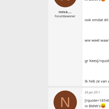
nova....
Forumbewoner
ook omdat dit 
wie weet waar 
gr Kees[/rquot
Ik heb ze van 
29 jan 2011
N
[rquote=18540
in BMW's