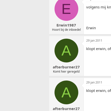
E
volgens mij kn
Erwin1987
Erwin
Hoort bij de inboedel
29 jan 2011
A
klopt erwin, o
afterburner27
Komt hier geregeld
29 jan 2011
A
klopt erwin, o
afterburner27