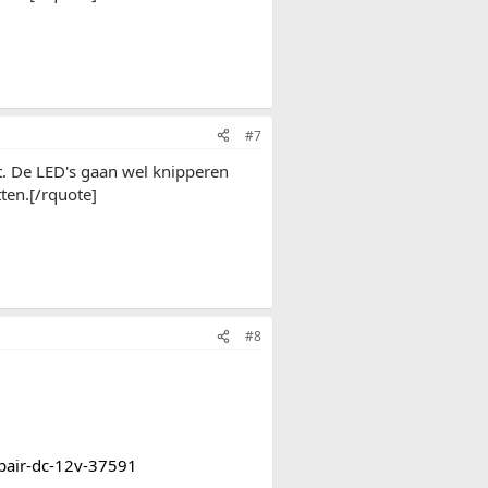
#7
 De LED's gaan wel knipperen
ten.[/rquote]
#8
-pair-dc-12v-37591