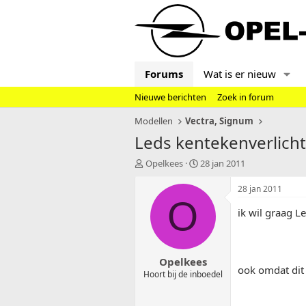
Forums
Wat is er nieuw
Nieuwe berichten
Zoek in forum
Modellen
Vectra, Signum
Leds kentekenverlich
T
S
Opelkees
28 jan 2011
o
t
p
a
28 jan 2011
i
r
O
c
t
ik wil graag L
s
d
t
a
a
t
Opelkees
r
u
ook omdat dit 
t
m
Hoort bij de inboedel
e
r