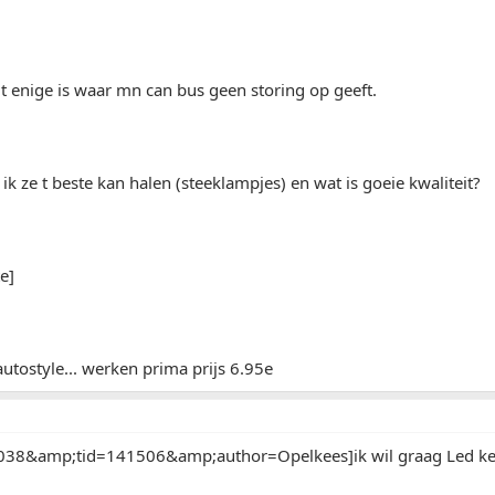
t enige is waar mn can bus geen storing op geeft.
ik ze t beste kan halen (steeklampjes) en wat is goeie kwaliteit?
e]
autostyle... werken prima prijs 6.95e
38&amp;tid=141506&amp;author=Opelkees]ik wil graag Led kente