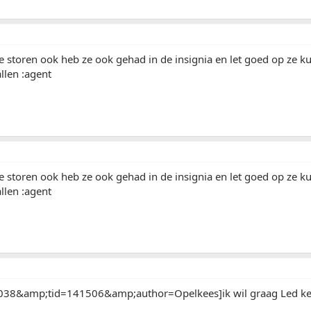
e storen ook heb ze ook gehad in de insignia en let goed op ze 
len :agent
e storen ook heb ze ook gehad in de insignia en let goed op ze 
len :agent
38&amp;tid=141506&amp;author=Opelkees]ik wil graag Led kente