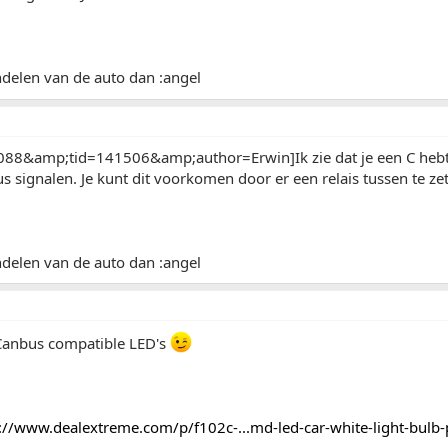
ndelen van de auto dan :angel
88&amp;tid=141506&amp;author=Erwin]Ik zie dat je een C hebt.
s signalen. Je kunt dit voorkomen door er een relais tussen te zet
ndelen van de auto dan :angel
 Canbus compatible LED's
://www.dealextreme.com/p/f102c-...md-led-car-white-light-bulb