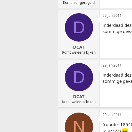
Komt hier geregeld
29 jan 2011
D
inderdaad dez
sommige geval
DCAT
Komt weleens kijken
29 jan 2011
D
inderdaad dez
sommige geval
DCAT
Komt weleens kijken
29 jan 2011
N
[rquote=18540
in BMW's