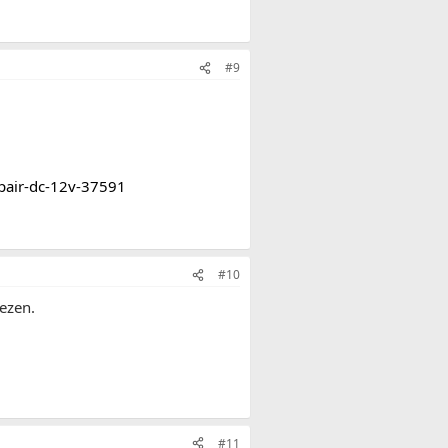
#9
-pair-dc-12v-37591
#10
ezen.
#11