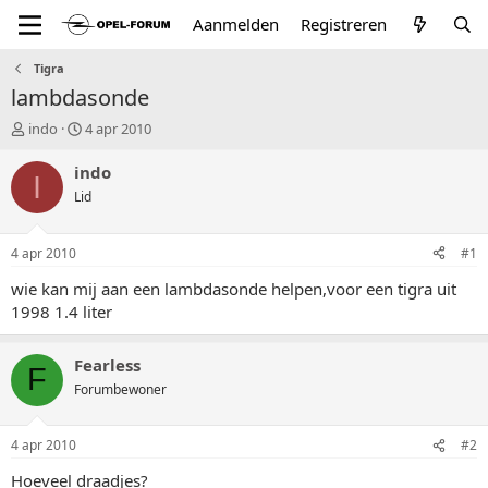
Aanmelden
Registreren
Tigra
lambdasonde
T
S
indo
4 apr 2010
o
t
p
a
indo
I
i
r
Lid
c
t
s
d
t
a
4 apr 2010
#1
a
t
r
u
wie kan mij aan een lambdasonde helpen,voor een tigra uit
t
m
1998 1.4 liter
e
r
Fearless
F
Forumbewoner
4 apr 2010
#2
Hoeveel draadjes?