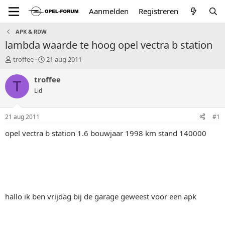
Aanmelden
Registreren
APK & RDW
lambda waarde te hoog opel vectra b station
T
S
troffee
21 aug 2011
o
t
p
a
troffee
T
i
r
Lid
c
t
s
d
t
a
21 aug 2011
#1
a
t
r
u
opel vectra b station 1.6 bouwjaar 1998 km stand 140000
t
m
e
r
hallo ik ben vrijdag bij de garage geweest voor een apk