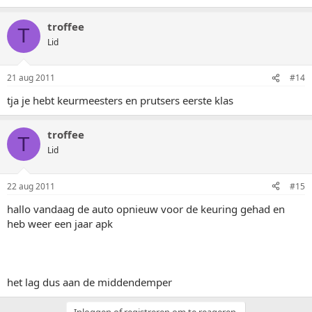
troffee
T
Lid
21 aug 2011
#14
tja je hebt keurmeesters en prutsers eerste klas
troffee
T
Lid
22 aug 2011
#15
hallo vandaag de auto opnieuw voor de keuring gehad en
heb weer een jaar apk
het lag dus aan de middendemper
Inloggen of registreren om te reageren.