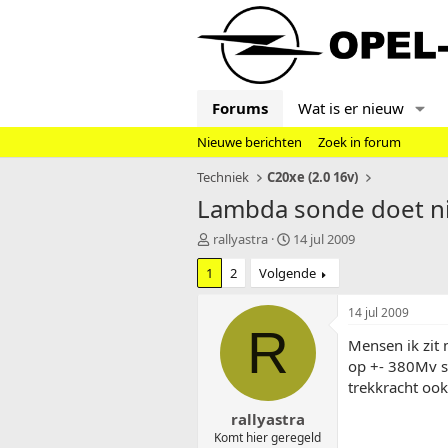
Forums
Wat is er nieuw
Nieuwe berichten
Zoek in forum
Techniek
C20xe (2.0 16v)
Lambda sonde doet n
T
S
rallyastra
14 jul 2009
o
t
1
2
Volgende
p
a
i
r
c
t
14 jul 2009
s
d
R
Mensen ik zit 
t
a
a
t
op +- 380Mv st
r
u
trekkracht ook
t
m
rallyastra
e
r
Komt hier geregeld