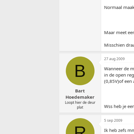
Normaal maakt 
Maar meet eer
Misschien draa
27 aug 2009
B
Wanneer de mi
in de open reg
(0,85V)of een
Bart
Hoedemaker
Loopt hier de deur
Wss heb je een
plat
5 sep 2009
R
Ik heb zefs mn