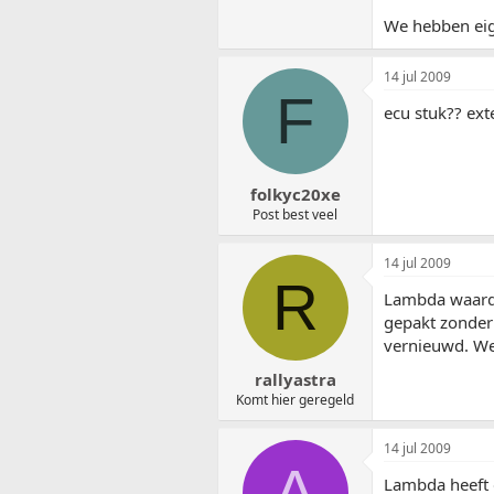
We hebben eige
14 jul 2009
F
ecu stuk?? ex
folkyc20xe
Post best veel
14 jul 2009
R
Lambda waarde
gepakt zonder
vernieuwd. We
rallyastra
Komt hier geregeld
14 jul 2009
A
Lambda heeft 