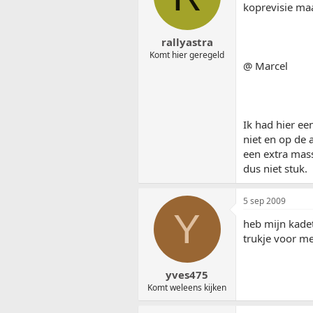
koprevisie maa
rallyastra
Komt hier geregeld
@ Marcel
Ik had hier ee
niet en op de 
een extra mass
dus niet stuk.
5 sep 2009
Y
heb mijn kadet
trukje voor me
yves475
Komt weleens kijken