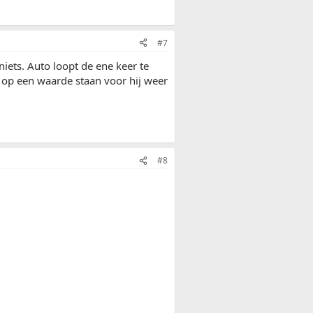
#7
iets. Auto loopt de ene keer te
c op een waarde staan voor hij weer
#8