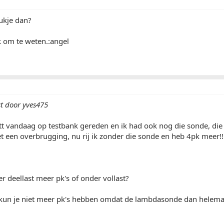
ukje dan?
k om te weten.:angel
st door yves475
t vandaag op testbank gereden en ik had ook nog die sonde, die 
t een overbrugging, nu rij ik zonder die sonde en heb 4pk meer!!
r deellast meer pk's of onder vollast?
 kun je niet meer pk's hebben omdat de lambdasonde dan helemaa