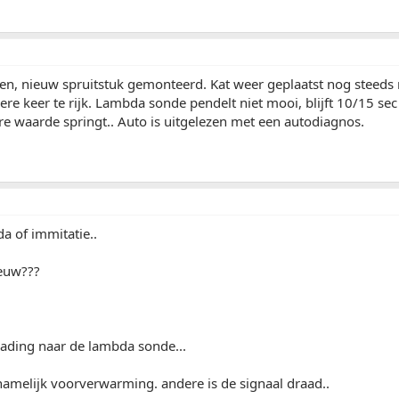
en, nieuw spruitstuk gemonteerd. Kat weer geplaatst nog steeds n
re keer te rijk. Lambda sonde pendelt niet mooi, blijft 10/15 se
e waarde springt.. Auto is uitgelezen met een autodiagnos.
a of immitatie..
ieuw???
rading naar de lambda sonde...
namelijk voorverwarming. andere is de signaal draad..