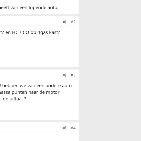
heeft van een lopende auto.
#2
t? en HC / CO op 4gas kast?
#3
CU hebben we van een andere auto
massa punten naar de motor
de uitlaat ?
#4