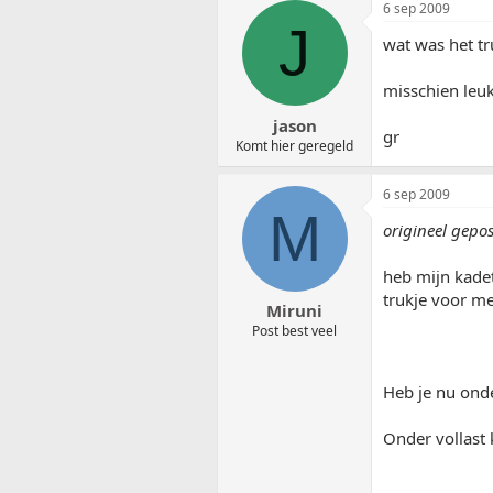
6 sep 2009
J
wat was het tr
misschien leu
jason
gr
Komt hier geregeld
6 sep 2009
M
origineel gepo
heb mijn kadet
trukje voor me
Miruni
Post best veel
Heb je nu onde
Onder vollast