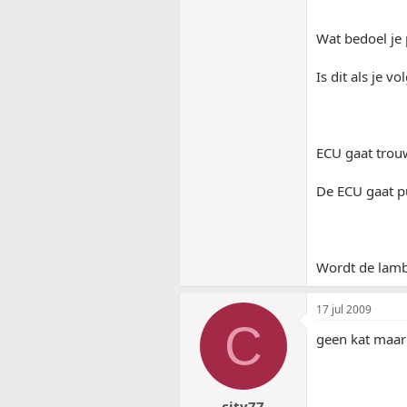
Wat bedoel je 
Is dit als je 
ECU gaat trou
De ECU gaat p
Wordt de lamb
17 jul 2009
C
geen kat maar
city77