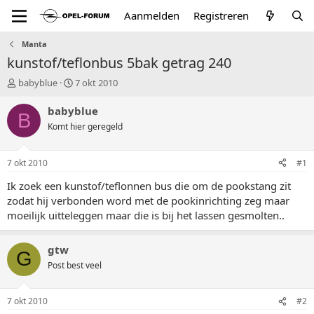
Aanmelden
Registreren
Manta
kunstof/teflonbus 5bak getrag 240
T
S
babyblue
7 okt 2010
o
t
p
a
babyblue
B
i
r
Komt hier geregeld
c
t
s
d
t
a
7 okt 2010
#1
a
t
r
u
Ik zoek een kunstof/teflonnen bus die om de pookstang zit
t
m
zodat hij verbonden word met de pookinrichting zeg maar
e
moeilijk uitteleggen maar die is bij het lassen gesmolten..
r
gtw
G
Post best veel
7 okt 2010
#2