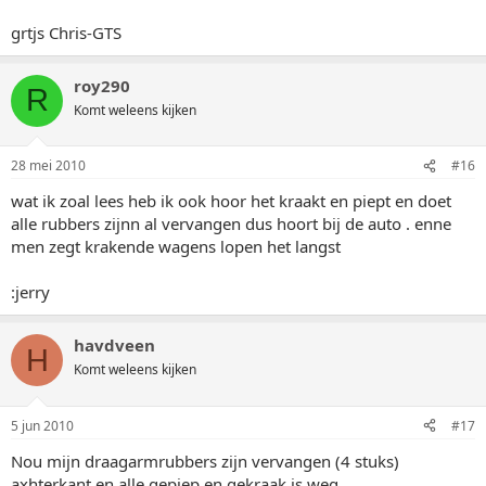
grtjs Chris-GTS
roy290
R
Komt weleens kijken
28 mei 2010
#16
wat ik zoal lees heb ik ook hoor het kraakt en piept en doet
alle rubbers zijnn al vervangen dus hoort bij de auto . enne
men zegt krakende wagens lopen het langst
:jerry
havdveen
H
Komt weleens kijken
5 jun 2010
#17
Nou mijn draagarmrubbers zijn vervangen (4 stuks)
axhterkant en alle gepiep en gekraak is weg.