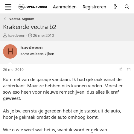
Aanmelden
Registreren
Vectra, Signum
Krakende vectra b2
T
S
havdveen
26 mei 2010
o
t
p
a
havdveen
H
i
r
Komt weleens kijken
c
t
s
d
t
a
26 mei 2010
#1
a
t
r
u
Kom net van de garage vandaan. Ik had gekraak vanaf de
t
m
achterkant. Maar ze hebben niks kunnen vinden. Moest er
e
sowieso heen voor nieuwe remschijven, dus alles ik eraf
r
geweest.
Als je bv. een stukje gereden hebt en je stapst uit de auto,
hoor je gekraak omdat de auto omhoog komt.
Wie o wie weet wat het is, want ik word er gek van....