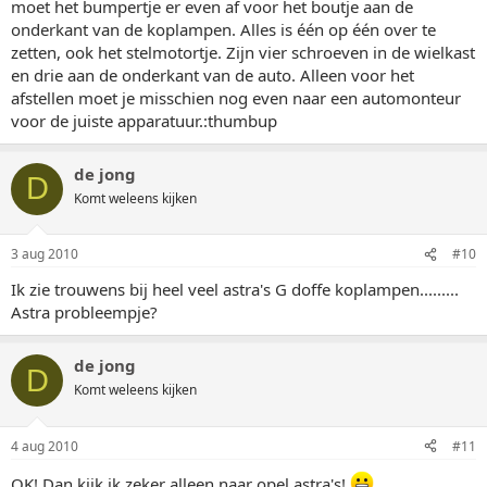
moet het bumpertje er even af voor het boutje aan de
onderkant van de koplampen. Alles is één op één over te
zetten, ook het stelmotortje. Zijn vier schroeven in de wielkast
en drie aan de onderkant van de auto. Alleen voor het
afstellen moet je misschien nog even naar een automonteur
voor de juiste apparatuur.:thumbup
de jong
D
Komt weleens kijken
3 aug 2010
#10
Ik zie trouwens bij heel veel astra's G doffe koplampen.........
Astra probleempje?
de jong
D
Komt weleens kijken
4 aug 2010
#11
OK! Dan kijk ik zeker alleen naar opel astra's!