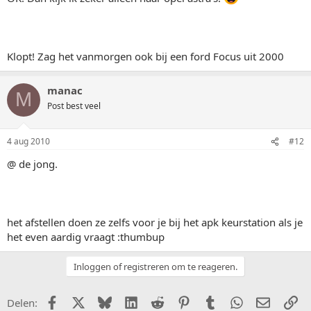
Klopt! Zag het vanmorgen ook bij een ford Focus uit 2000
manac
M
Post best veel
4 aug 2010
#12
@ de jong.
het afstellen doen ze zelfs voor je bij het apk keurstation als je
het even aardig vraagt :thumbup
Inloggen of registreren om te reageren.
Facebook
X (Twitter)
Bluesky
LinkedIn
Reddit
Pinterest
Tumblr
WhatsApp
E-mail
Li
Delen: