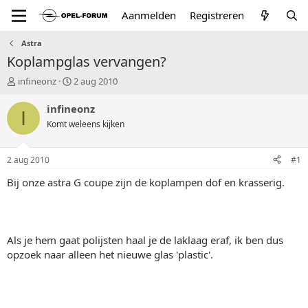
Aanmelden
Registreren
Astra
Koplampglas vervangen?
T
S
infineonz
2 aug 2010
o
t
p
a
infineonz
I
i
r
Komt weleens kijken
c
t
s
d
t
a
2 aug 2010
#1
a
t
r
u
Bij onze astra G coupe zijn de koplampen dof en krasserig.
t
m
e
r
Als je hem gaat polijsten haal je de laklaag eraf, ik ben dus
opzoek naar alleen het nieuwe glas 'plastic'.