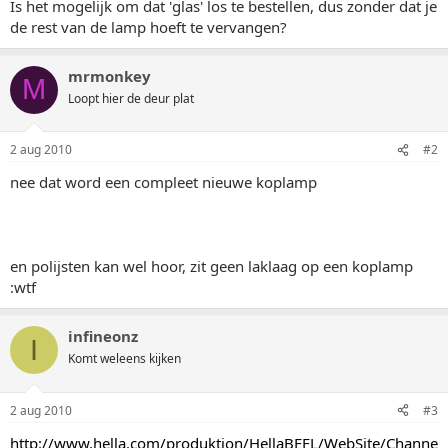
Is het mogelijk om dat 'glas' los te bestellen, dus zonder dat je
de rest van de lamp hoeft te vervangen?
mrmonkey
M
Loopt hier de deur plat
2 aug 2010
#2
nee dat word een compleet nieuwe koplamp
en polijsten kan wel hoor, zit geen laklaag op een koplamp
:wtf
infineonz
I
Komt weleens kijken
2 aug 2010
#3
http://www.hella.com/produktion/HellaBEFL/WebSite/Channe