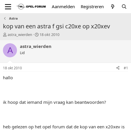
Aanmelden
Registreren
Astra
kop van een astra f gsi c20xe op x20xev
T
S
astra_wierden
18 okt 2010
o
t
p
a
astra_wierden
A
i
r
Lid
c
t
s
d
t
a
18 okt 2010
#1
a
t
r
u
hallo
t
m
e
r
ik hoop dat iemand mijn vraag kan beantwoorden?
heb gelezen op het opel forum dat de kop van een x20xev is