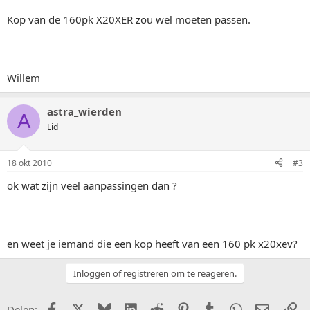
Kop van de 160pk X20XER zou wel moeten passen.
Willem
astra_wierden
A
Lid
18 okt 2010
#3
ok wat zijn veel aanpassingen dan ?
en weet je iemand die een kop heeft van een 160 pk x20xev?
Inloggen of registreren om te reageren.
Facebook
X (Twitter)
Bluesky
LinkedIn
Reddit
Pinterest
Tumblr
WhatsApp
E-mail
Li
Delen: