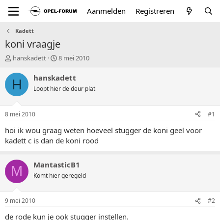
Aanmelden
Registreren
Kadett
koni vraagje
T
S
hanskadett
8 mei 2010
o
t
p
a
hanskadett
H
i
r
Loopt hier de deur plat
c
t
s
d
t
a
8 mei 2010
#1
a
t
r
u
hoi ik wou graag weten hoeveel stugger de koni geel voor
t
m
kadett c is dan de koni rood
e
r
MantasticB1
M
Komt hier geregeld
9 mei 2010
#2
de rode kun je ook stugger instellen.