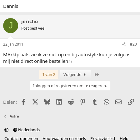
Dannis
jericho
J
Post best veel
22 jan 2011
#20
MArktplaats zie ik ze niet op en bij autostyle kun je volgens
mij niet direct online bestellen??
Laatste
1 van 2
Volgende
Inloggen of registreren om te reageren.
Facebook
X (Twitter)
Bluesky
LinkedIn
Reddit
Pinterest
Tumblr
WhatsApp
E-mail
Li
Delen:
Astra
Nederlands
Contact opnemen
Voorwaarden en regels
Privacybeleid
Help