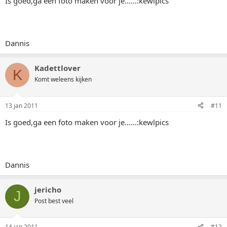
Is goed,ga een foto maken voor je......:kewlpics
Dannis
Kadettlover
K
Komt weleens kijken
13 jan 2011
#11
Is goed,ga een foto maken voor je......:kewlpics
Dannis
jericho
J
Post best veel
14 jan 2011
#12