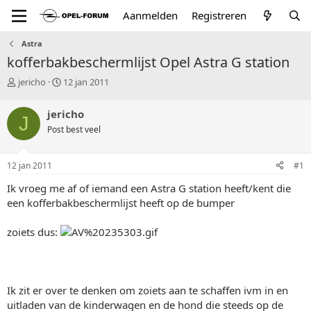
Aanmelden
Registreren
Astra
kofferbakbeschermlijst Opel Astra G station
T
S
jericho
12 jan 2011
o
t
p
a
jericho
J
i
r
Post best veel
c
t
s
d
t
a
12 jan 2011
#1
a
t
r
u
Ik vroeg me af of iemand een Astra G station heeft/kent die
t
m
een kofferbakbeschermlijst heeft op de bumper
e
r
zoiets dus:
Ik zit er over te denken om zoiets aan te schaffen ivm in en
uitladen van de kinderwagen en de hond die steeds op de