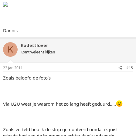
Dannis
Kadettlover
K
Komt weleens kijken
22 jan 2011
#15
Zoals beloofd de foto's
Via U2U weet je waarom het zo lang heeft geduurd.....
Zoals verteld heb ik de strip gemonteerd omdat ik juist
schade had aan de bumper en achterklep(vandaar de