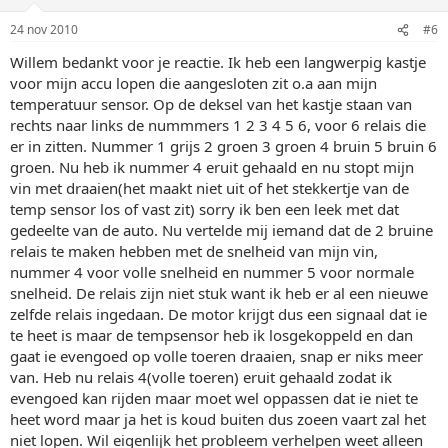
24 nov 2010
#6
Willem bedankt voor je reactie. Ik heb een langwerpig kastje
voor mijn accu lopen die aangesloten zit o.a aan mijn
temperatuur sensor. Op de deksel van het kastje staan van
rechts naar links de nummmers 1 2 3 4 5 6, voor 6 relais die
er in zitten. Nummer 1 grijs 2 groen 3 groen 4 bruin 5 bruin 6
groen. Nu heb ik nummer 4 eruit gehaald en nu stopt mijn
vin met draaien(het maakt niet uit of het stekkertje van de
temp sensor los of vast zit) sorry ik ben een leek met dat
gedeelte van de auto. Nu vertelde mij iemand dat de 2 bruine
relais te maken hebben met de snelheid van mijn vin,
nummer 4 voor volle snelheid en nummer 5 voor normale
snelheid. De relais zijn niet stuk want ik heb er al een nieuwe
zelfde relais ingedaan. De motor krijgt dus een signaal dat ie
te heet is maar de tempsensor heb ik losgekoppeld en dan
gaat ie evengoed op volle toeren draaien, snap er niks meer
van. Heb nu relais 4(volle toeren) eruit gehaald zodat ik
evengoed kan rijden maar moet wel oppassen dat ie niet te
heet word maar ja het is koud buiten dus zoeen vaart zal het
niet lopen. Wil eigenlijk het probleem verhelpen weet alleen