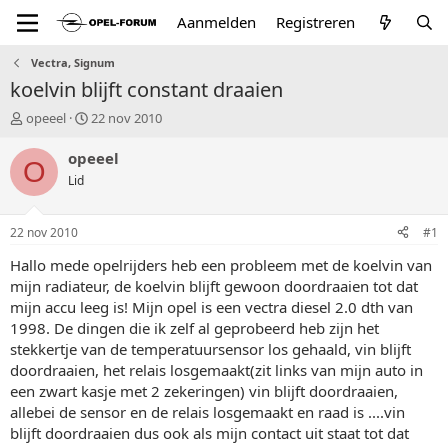
Aanmelden
Registreren
Vectra, Signum
koelvin blijft constant draaien
T
S
opeeel
22 nov 2010
o
t
p
a
opeeel
O
i
r
Lid
c
t
s
d
t
a
22 nov 2010
#1
a
t
r
u
Hallo mede opelrijders heb een probleem met de koelvin van
t
m
mijn radiateur, de koelvin blijft gewoon doordraaien tot dat
e
mijn accu leeg is! Mijn opel is een vectra diesel 2.0 dth van
r
1998. De dingen die ik zelf al geprobeerd heb zijn het
stekkertje van de temperatuursensor los gehaald, vin blijft
doordraaien, het relais losgemaakt(zit links van mijn auto in
een zwart kasje met 2 zekeringen) vin blijft doordraaien,
allebei de sensor en de relais losgemaakt en raad is ....vin
blijft doordraaien dus ook als mijn contact uit staat tot dat