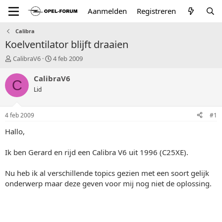
Aanmelden
Registreren
Calibra
Koelventilator blijft draaien
T
S
CalibraV6
4 feb 2009
o
t
p
a
CalibraV6
C
i
r
Lid
c
t
s
d
t
a
4 feb 2009
#1
a
t
r
u
Hallo,
t
m
e
Ik ben Gerard en rijd een Calibra V6 uit 1996 (C25XE).
r
Nu heb ik al verschillende topics gezien met een soort gelijk
onderwerp maar deze geven voor mij nog niet de oplossing.