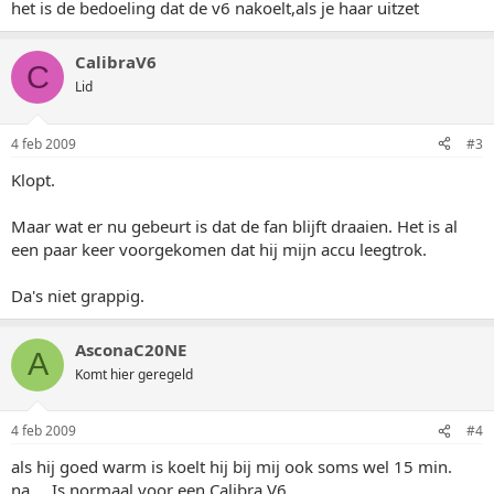
het is de bedoeling dat de v6 nakoelt,als je haar uitzet
CalibraV6
C
Lid
4 feb 2009
#3
Klopt.
Maar wat er nu gebeurt is dat de fan blijft draaien. Het is al
een paar keer voorgekomen dat hij mijn accu leegtrok.
Da's niet grappig.
AsconaC20NE
A
Komt hier geregeld
4 feb 2009
#4
als hij goed warm is koelt hij bij mij ook soms wel 15 min.
na.... Is normaal voor een Calibra V6.