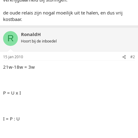
de oude relais zijn nogal moeilijk uit te halen, en dus vrij
kostbaar.
RonaldH
R
Hoort bij de inboedel
15 jan 2010
#2
21w-18w = 3w
P = U x I
I = P : U