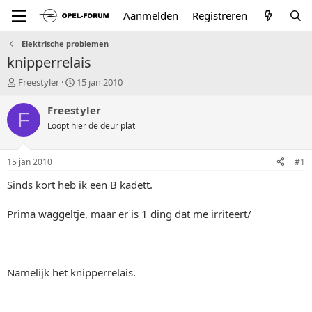
Aanmelden
Registreren
Elektrische problemen
knipperrelais
T
S
Freestyler
15 jan 2010
o
t
p
a
Freestyler
F
i
r
Loopt hier de deur plat
c
t
s
d
t
a
15 jan 2010
#1
a
t
r
u
Sinds kort heb ik een B kadett.
t
m
e
Prima waggeltje, maar er is 1 ding dat me irriteert/
r
Namelijk het knipperrelais.