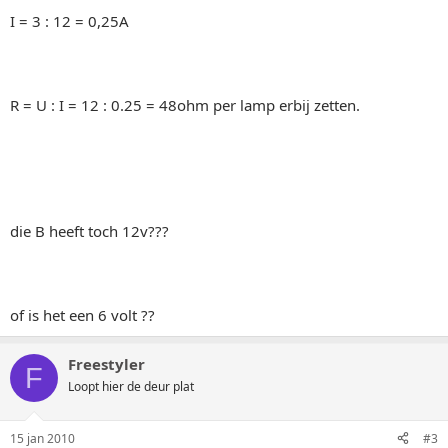
I = 3 : 12 = 0,25A
R = U : I = 12 : 0.25 = 48ohm per lamp erbij zetten.
die B heeft toch 12v???
of is het een 6 volt ??
Freestyler
F
Loopt hier de deur plat
15 jan 2010
#3