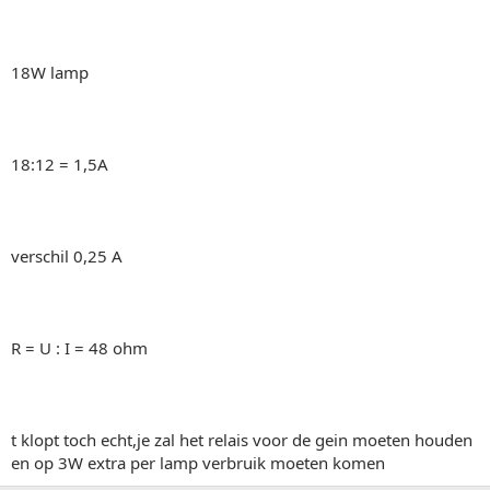
18W lamp
18:12 = 1,5A
verschil 0,25 A
R = U : I = 48 ohm
t klopt toch echt,je zal het relais voor de gein moeten houden
en op 3W extra per lamp verbruik moeten komen