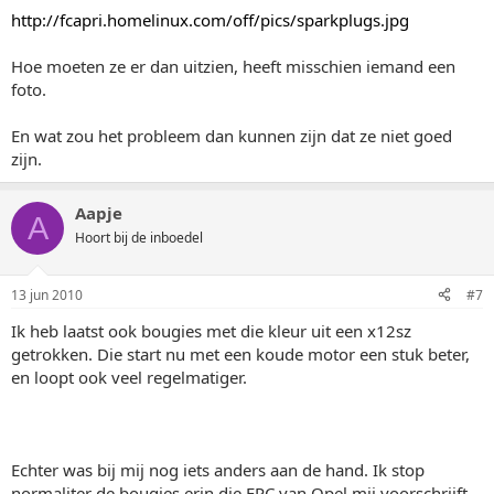
http://fcapri.homelinux.com/off/pics/sparkplugs.jpg
Hoe moeten ze er dan uitzien, heeft misschien iemand een
foto.
En wat zou het probleem dan kunnen zijn dat ze niet goed
zijn.
Aapje
A
Hoort bij de inboedel
13 jun 2010
#7
Ik heb laatst ook bougies met die kleur uit een x12sz
getrokken. Die start nu met een koude motor een stuk beter,
en loopt ook veel regelmatiger.
Echter was bij mij nog iets anders aan de hand. Ik stop
normaliter de bougies erin die EPC van Opel mij voorschrijft.