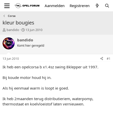
Aanmelden
Registreren
Corsa
kleur bougies
T
S
bandido
13 jun 2010
o
t
p
a
bandido
i
r
Komt hier geregeld
c
t
s
d
t
a
13 jun 2010
#1
a
t
r
u
Ik heb een opelcorsa b x1.4sz swing 8klepper uit 1997.
t
m
e
Bij koude motor houd hij in.
r
Als hij eenmaal warm is loopt ie goed.
Ik heb 2maanden terug distributieriem, waterpomp,
thermostaat en koelvloeistof laten vernieuwen.