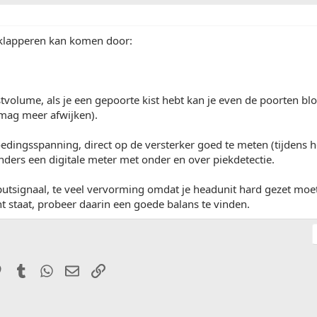
 klapperen kan komen door:
stvolume, als je een gepoorte kist hebt kan je even de poorten blo
 mag meer afwijken).
oedingsspanning, direct op de versterker goed te meten (tijdens 
nders een digitale meter met onder en over piekdetectie.
utsignaal, te veel vervorming omdat je headunit hard gezet moet
ht staat, probeer daarin een goede balans te vinden.
it
Pinterest
Tumblr
WhatsApp
E-mail
Link