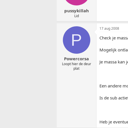
pussykillah
Lid
17 aug 2008
P
Check je massa
Mogelijk ontla
Powercorsa
Je massa kan 
Loopt hier de deur
plat
Een andere mog
Is de sub acti
Heb je eventu