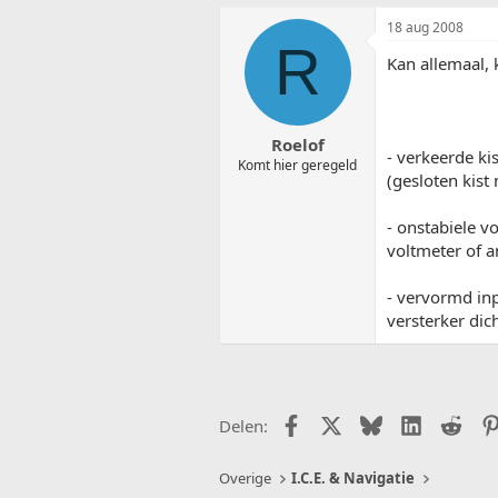
18 aug 2008
R
Kan allemaal,
Roelof
- verkeerde ki
Komt hier geregeld
(gesloten kist
- onstabiele v
voltmeter of a
- vervormd inp
versterker dic
Facebook
X (Twitter)
Bluesky
LinkedIn
Redd
Delen:
Overige
I.C.E. & Navigatie