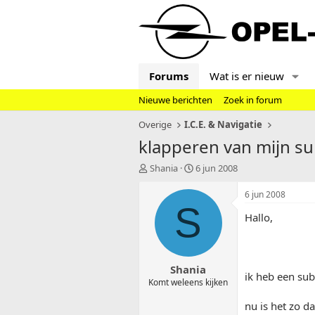
Forums
Wat is er nieuw
Nieuwe berichten
Zoek in forum
Overige
I.C.E. & Navigatie
klapperen van mijn su
T
S
Shania
6 jun 2008
o
t
p
a
6 jun 2008
i
r
S
Hallo,
c
t
s
d
t
a
a
t
Shania
r
u
ik heb een sub
t
m
Komt weleens kijken
e
nu is het zo da
r