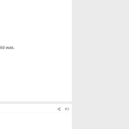
ild was.
#3