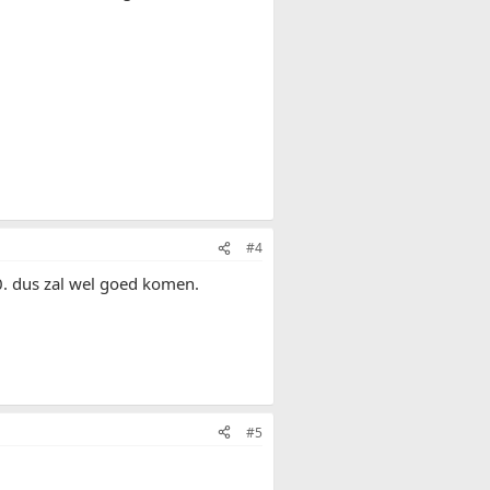
#4
0. dus zal wel goed komen.
#5