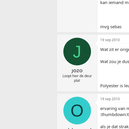
kan iemand mi
mvg sebas
19 sep 2010
J
Wat zit er orig
Wat zou je du
JOZO
Loopt hier de deur
plat
Polyester is l
19 sep 2010
O
ervaring van m
:thumbdown:
als je dat str