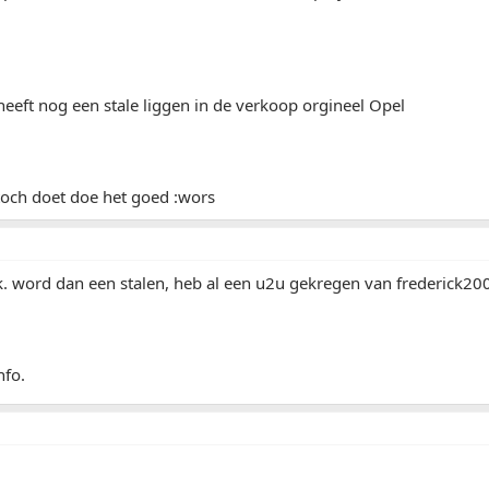
heeft nog een stale liggen in de verkoop orgineel Opel
 toch doet doe het goed :wors
jk. word dan een stalen, heb al een u2u gekregen van frederick20
nfo.