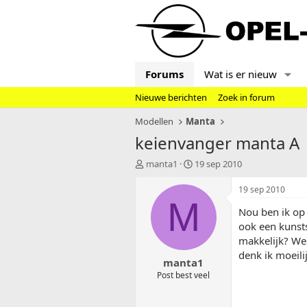
Forums
Wat is er nieuw
Nieuwe berichten
Zoek in forum
Modellen
Manta
keienvanger manta A
T
S
manta1
19 sep 2010
o
t
p
a
19 sep 2010
i
r
M
Nou ben ik op
c
t
s
d
ook een kunsts
t
a
makkelijk? Wee
a
t
denk ik moeilij
manta1
r
u
t
m
Post best veel
e
r