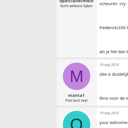
opelclanermelo
scheuren :cry
Komt weleens kijken
fredericki200 
als je het dan
19 sep 2010
M
oke is duideli
manta1
thnx voor de i
Post best veel
19 sep 2010
O
your welcome