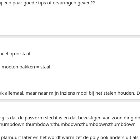
j een paar goede tips of ervaringen geven??
neel op = staal
s moeten pakken = staal
euk allemaal, maar naar mijn inziens mooi bij het stalen houden. 
ij is dat de pasvorm slecht is en dat bevestigen van zoon ding oo
thumbdown:thumbdown:thumbdown:thumbdown:thumbdown
ak plamuurt later en het wordt warm zet de poly ook anders uit als