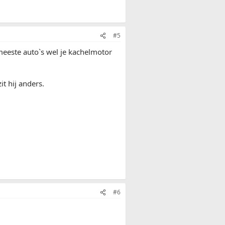
#5
e meeste auto`s wel je kachelmotor
it hij anders.
#6