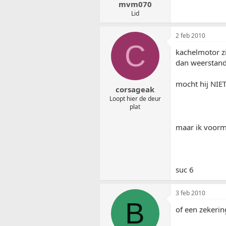
mvm070
Lid
2 feb 2010
C
kachelmotor zi
dan weerstand 
mocht hij NIET
corsageak
Loopt hier de deur
plat
maar ik voormo
suc 6
3 feb 2010
B
of een zekerin