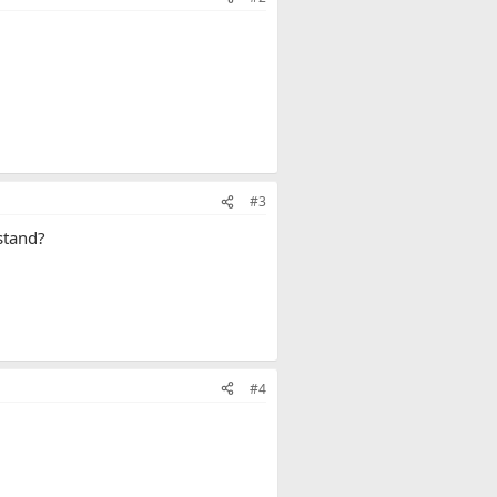
#3
stand?
#4