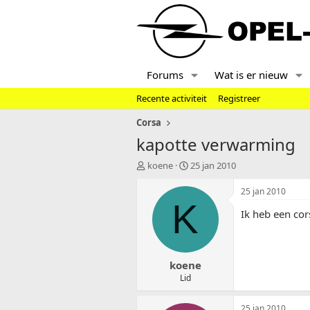
Forums
Wat is er nieuw
Recente activiteit
Registreer
Corsa
kapotte verwarming
T
S
koene
25 jan 2010
o
t
p
a
25 jan 2010
i
r
K
Ik heb een cor
c
t
s
d
t
a
a
t
koene
r
u
t
m
Lid
e
r
25 jan 2010