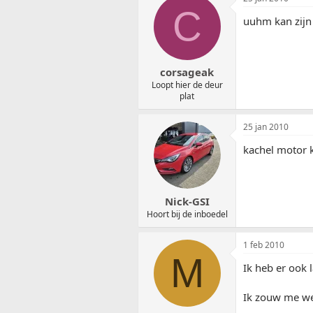
C
uuhm kan zijn 
corsageak
Loopt hier de deur
plat
25 jan 2010
kachel motor k
Nick-GSI
Hoort bij de inboedel
1 feb 2010
M
Ik heb er ook l
Ik zouw me we