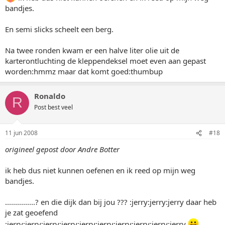
bandjes.
En semi slicks scheelt een berg.
Na twee ronden kwam er een halve liter olie uit de
karterontluchting de kleppendeksel moet even aan gepast
worden:hmmz maar dat komt goed:thumbup
Ronaldo
R
Post best veel
11 jun 2008
#18
origineel gepost door Andre Botter
ik heb dus niet kunnen oefenen en ik reed op mijn weg
bandjes.
...............? en die dijk dan bij jou ??? :jerry:jerry:jerry daar heb
je zat geoefend
:jerry:jerry:jerry:jerry:jerry:jerry:jerry:jerry:jerry:jerry