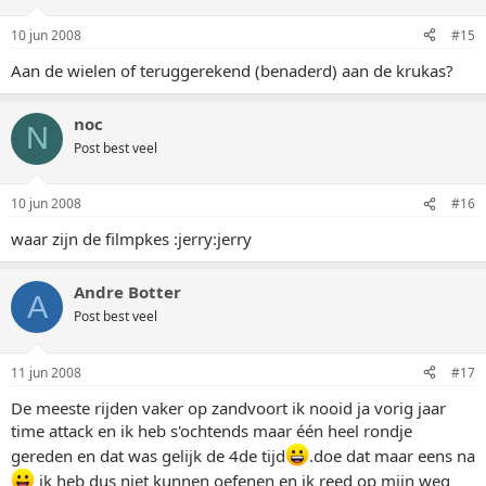
10 jun 2008
#15
Aan de wielen of teruggerekend (benaderd) aan de krukas?
noc
N
Post best veel
10 jun 2008
#16
waar zijn de filmpkes :jerry:jerry
Andre Botter
A
Post best veel
11 jun 2008
#17
De meeste rijden vaker op zandvoort ik nooid ja vorig jaar
time attack en ik heb s'ochtends maar één heel rondje
gereden en dat was gelijk de 4de tijd
.doe dat maar eens na
ik heb dus niet kunnen oefenen en ik reed op mijn weg