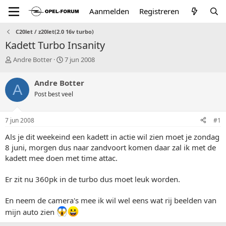
Aanmelden
Registreren
C20let / z20let(2.0 16v turbo)
Kadett Turbo Insanity
T
S
Andre Botter
7 jun 2008
o
t
p
a
Andre Botter
A
i
r
Post best veel
c
t
s
d
t
a
7 jun 2008
#1
a
t
r
u
Als je dit weekeind een kadett in actie wil zien moet je zondag
t
m
8 juni, morgen dus naar zandvoort komen daar zal ik met de
e
kadett mee doen met time attac.
r
Er zit nu 360pk in de turbo dus moet leuk worden.
En neem de camera's mee ik wil wel eens wat rij beelden van
mijn auto zien