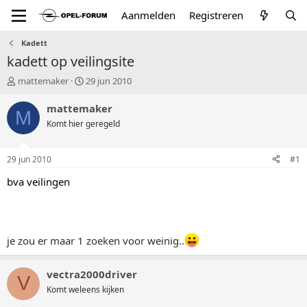
Aanmelden
Registreren
Kadett
kadett op veilingsite
T
S
mattemaker
29 jun 2010
o
t
p
a
mattemaker
M
i
r
Komt hier geregeld
c
t
s
d
t
a
29 jun 2010
#1
a
t
r
u
bva veilingen
t
m
e
r
je zou er maar 1 zoeken voor weinig..
vectra2000driver
V
Komt weleens kijken