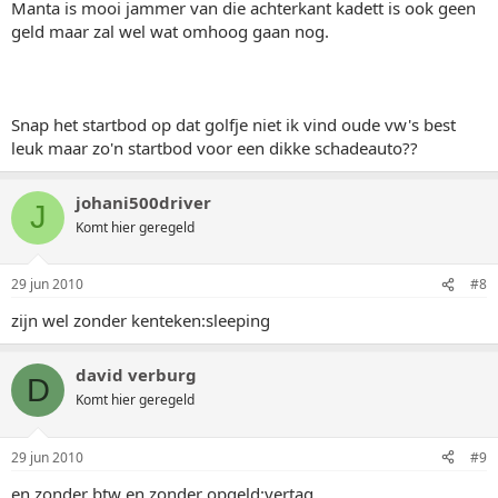
Manta is mooi jammer van die achterkant kadett is ook geen
geld maar zal wel wat omhoog gaan nog.
Snap het startbod op dat golfje niet ik vind oude vw's best
leuk maar zo'n startbod voor een dikke schadeauto??
johani500driver
J
Komt hier geregeld
29 jun 2010
#8
zijn wel zonder kenteken:sleeping
david verburg
D
Komt hier geregeld
29 jun 2010
#9
en zonder btw en zonder opgeld:vertag