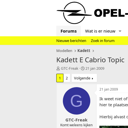
Forums
Wat is er nieuw
Nieuwe berichten
Zoek in forum
Modellen
Kadett
Kadett E Cabrio Topic
T
S
GTC-Freak
21 jan 2009
o
t
1
2
Volgende
p
a
i
r
c
t
21 jan 2009
s
d
G
Ik weet niet of
t
a
a
t
hier te plaatse
r
u
t
m
Hierbij alvast 
GTC-Freak
e
r
Komt weleens kijken