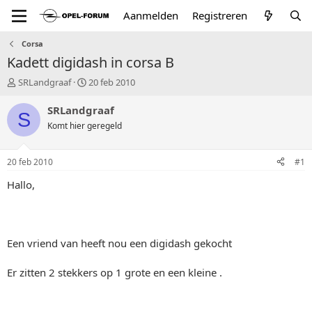
Aanmelden
Registreren
Corsa
Kadett digidash in corsa B
T
S
SRLandgraaf
20 feb 2010
o
t
p
a
SRLandgraaf
S
i
r
Komt hier geregeld
c
t
s
d
t
a
20 feb 2010
#1
a
t
r
u
Hallo,
t
m
e
r
Een vriend van heeft nou een digidash gekocht
Er zitten 2 stekkers op 1 grote en een kleine .