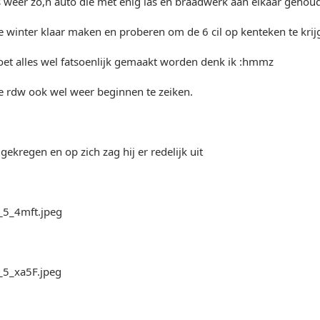
s weer zo,n auto die met enig las en braadwerk aan elkaar geho
 winter klaar maken en proberen om de 6 cil op kenteken te krij
et alles wel fatsoenlijk gemaakt worden denk ik :hmmz
e rdw ook wel weer beginnen te zeiken.
gekregen en op zich zag hij er redelijk uit