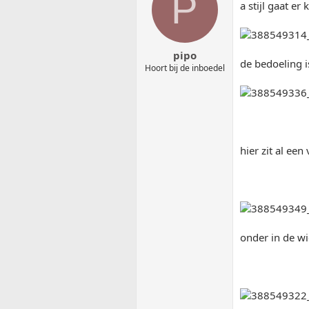
P
a stijl gaat e
pipo
de bedoeling i
Hoort bij de inboedel
hier zit al ee
onder in de w