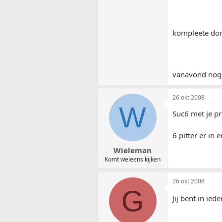
kompleete dorp
vanavond nog 
26 okt 2008
W
Suc6 met je pro
6 pitter er in
Wieleman
Komt weleens kijken
26 okt 2008
G
Jij bent in ie