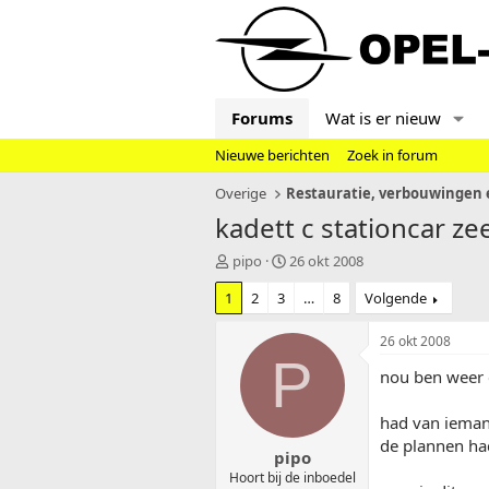
Forums
Wat is er nieuw
Nieuwe berichten
Zoek in forum
Overige
Restauratie, verbouwingen e
kadett c stationcar z
T
S
pipo
26 okt 2008
o
t
1
2
3
…
8
Volgende
p
a
i
r
c
t
26 okt 2008
s
d
P
nou ben weer 
t
a
a
t
r
u
had van ieman
t
m
de plannen had
pipo
e
r
Hoort bij de inboedel