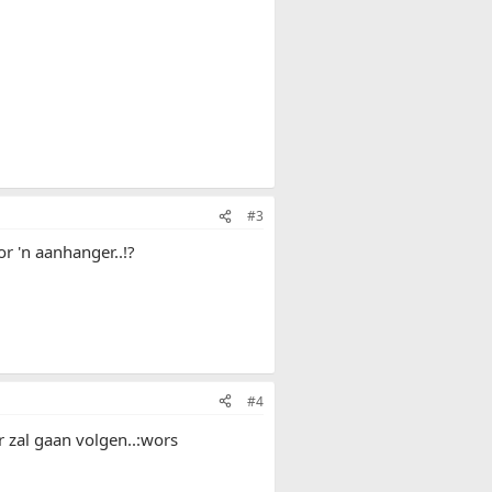
#3
or 'n aanhanger..!?
#4
r zal gaan volgen..:wors