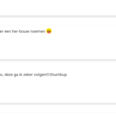
eter een her-bouw noemen
o, deze ga ik zeker volgen!!!:thumbup