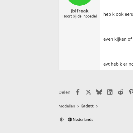
jblfreak
heb k ook eens
Hoort bij de inboedel
even kijken of
evt heb k er n
Facebook
X (Twitter)
Bluesky
LinkedIn
Redd
Delen:
Modellen
Kadett
Nederlands