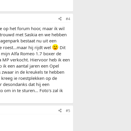
#4
te op het forum hoor, maar ik wil
 getrouwd met Saskia en we hebben
wagenpark bestaat nu uit een
roest...maar hij rijdt wel
Dit
dat mijn Alfa Romeo 1.7 boxer de
via MP verkocht. Hiervoor heb ik een
b ik een aantal jaren een Opel
s zwaar in de kreukels te hebben
r kreeg ie roestplekken op de
r desondanks dat hij een
 om in te sturen... Foto's zal ik
#5