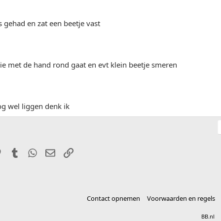
 gehad en zat een beetje vast
 ie met de hand rond gaat en evt klein beetje smeren
og wel liggen denk ik
it
Pinterest
Tumblr
WhatsApp
E-mail
Link
Contact opnemen
Voorwaarden en regels
®
Community platform by XenForo
© 2010-2025 XenForo Ltd.
vertaald door
BB.nl