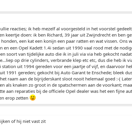
ullie reacties; ik heb mezelf al voorgesteld in het voorstel gedeel
en keertje doen: ik ben Richard, 39 jaar uit Zwijndrecht en ben
e honden, een kat een konijn een paar ratten en wat vissen. Ons 
en en een Opel Kadett 1.4i sedan uit 1990 vaal rood met de nodige 
een soort van tijdelijke auto die ik in juli via via heb gekocht na
e...liep op drie cylinders, verbrande klep etc etc, dus die heb ik 
i station uit 1994 gereden voor een jaartje of vijf, en daarvoor he
 uit 1991 gereden; gekocht bij Auto Garant te Enschede; bleek du
het raam aan de bijrijderskant sloot nooit helemaal goed :-( Late
ten als knaken zo groot in de spatschermen aan de voorkant; maa
 aan reparaties bij de officiele Opel dealer was het een fijne auto
en erop zetten
jken of hij niet vast zit