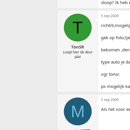
sloop? Ik heb 
5 sep 2009
T
rich69,mogelij
gek op foto,tj
TonSR
bekomen ,denk 
Loopt hier de deur
plat
type auto je da
vgr tonsr.
ps mogelijk ka
5 sep 2009
M
Als het voor e