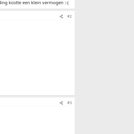
ing kostte een klein vermogen :-(
#2
#3