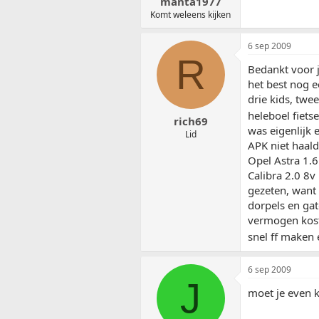
manta1977
Komt weleens kijken
6 sep 2009
R
Bedankt voor j
het best nog e
drie kids, twe
heleboel fiets
rich69
was eigenlijk 
Lid
APK niet haald
Opel Astra 1.6
Calibra 2.0 8v
gezeten, want 
dorpels en ga
vermogen kostte
snel ff maken 
6 sep 2009
J
moet je even ki