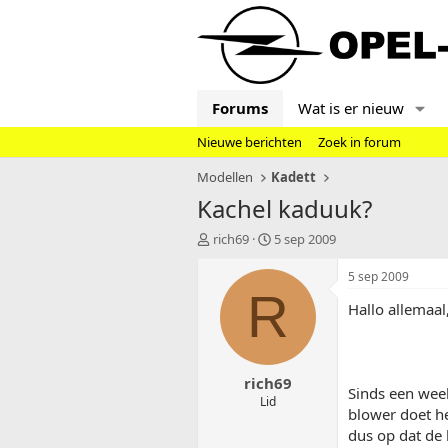
Forums
Wat is er nieuw
Nieuwe berichten
Zoek in forum
Modellen
Kadett
Kachel kaduuk?
T
S
rich69
5 sep 2009
o
t
p
a
5 sep 2009
i
r
R
Hallo allemaal
c
t
s
d
t
a
a
t
rich69
r
u
Sinds een wee
t
m
Lid
blower doet he
e
dus op dat de
r