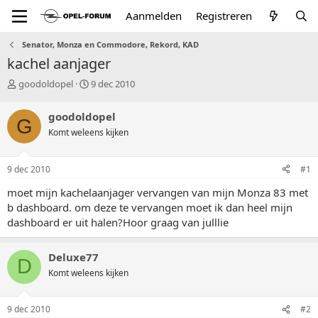
Aanmelden
Registreren
Senator, Monza en Commodore, Rekord, KAD
kachel aanjager
T
S
goodoldopel
9 dec 2010
o
t
p
a
goodoldopel
G
i
r
Komt weleens kijken
c
t
s
d
t
a
9 dec 2010
#1
a
t
r
u
moet mijn kachelaanjager vervangen van mijn Monza 83 met
t
m
b dashboard. om deze te vervangen moet ik dan heel mijn
e
dashboard er uit halen?Hoor graag van julllie
r
Deluxe77
D
Komt weleens kijken
9 dec 2010
#2