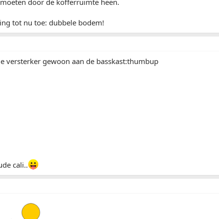
 moeten door de kofferruimte heen.
ing tot nu toe: dubbele bodem!
 de versterker gewoon aan de basskast:thumbup
de cali..