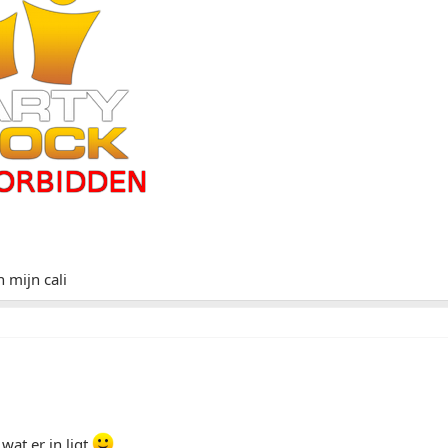
n mijn cali
wat er in ligt