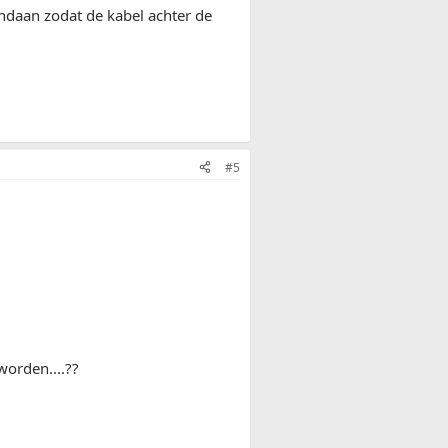
andaan zodat de kabel achter de
#5
worden....??