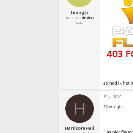
teungts
Loopt hier de deur
plat
zo had ik het i
30 jul 2010
H
@teungts
HardcoreHell
Das niet flauw 