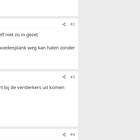
#2
f niet zo in gezet.
de hoedenplank weg kan halen zonder
#3
rt bij de versterkers uit komen
#4