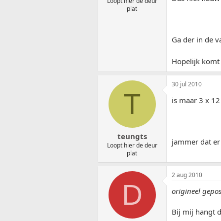
Loopt hier de deur
plat
Ga der in de v
Hopelijk komt
30 jul 2010
T
is maar 3 x 12
teungts
jammer dat er
Loopt hier de deur
plat
2 aug 2010
D
origineel gepo
Bij mij hangt