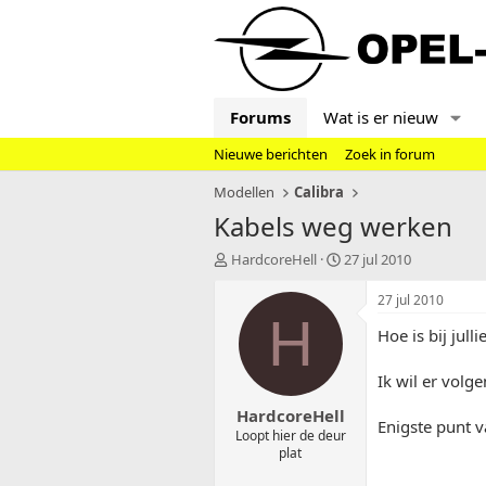
Forums
Wat is er nieuw
Nieuwe berichten
Zoek in forum
Modellen
Calibra
Kabels weg werken
T
S
HardcoreHell
27 jul 2010
o
t
p
a
27 jul 2010
i
r
H
Hoe is bij jul
c
t
s
d
t
a
Ik wil er volg
a
t
HardcoreHell
r
u
Enigste punt 
t
m
Loopt hier de deur
plat
e
r