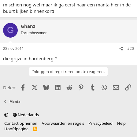
mischien nog wel maar ik ga eerst naar een manta hier in de
buurt kijken binnenkort!
Ghanz
G
Forumbewoner
28 nov 2011
#20
die grijze in hardenberg ?
Inloggen of registreren om te reageren.
Facebook
X (Twitter)
Bluesky
LinkedIn
Reddit
Pinterest
Tumblr
WhatsApp
E-mail
Li
Delen:
Manta
Nederlands
Contact opnemen
Voorwaarden en regels
Privacybeleid
Help
Hoofdpagina
R
S