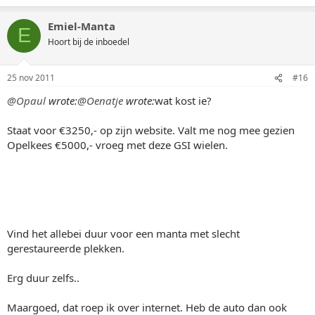
Emiel-Manta
E
Hoort bij de inboedel
25 nov 2011
#16
@Opaul
wrote:
@Oenatje
wrote:
wat kost ie?
Staat voor €3250,- op zijn website. Valt me nog mee gezien
Opelkees €5000,- vroeg met deze GSI wielen.
Vind het allebei duur voor een manta met slecht
gerestaureerde plekken.
Erg duur zelfs..
Maargoed, dat roep ik over internet. Heb de auto dan ook