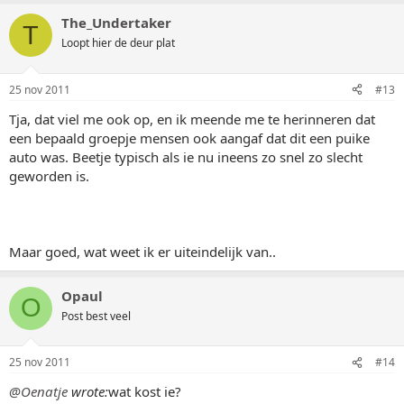
The_Undertaker
T
Loopt hier de deur plat
25 nov 2011
#13
Tja, dat viel me ook op, en ik meende me te herinneren dat
een bepaald groepje mensen ook aangaf dat dit een puike
auto was. Beetje typisch als ie nu ineens zo snel zo slecht
geworden is.
Maar goed, wat weet ik er uiteindelijk van..
Opaul
O
Post best veel
25 nov 2011
#14
@Oenatje
wrote:
wat kost ie?