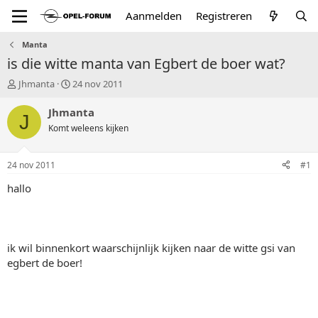
Aanmelden
Registreren
Manta
is die witte manta van Egbert de boer wat?
T
S
Jhmanta
24 nov 2011
o
t
p
a
Jhmanta
J
i
r
Komt weleens kijken
c
t
s
d
t
a
24 nov 2011
#1
a
t
r
u
hallo
t
m
e
r
ik wil binnenkort waarschijnlijk kijken naar de witte gsi van
egbert de boer!