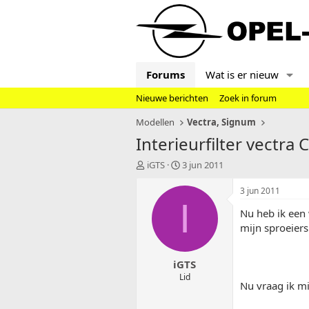
Forums
Wat is er nieuw
Nieuwe berichten
Zoek in forum
Modellen
Vectra, Signum
Interieurfilter vectra C
T
S
iGTS
3 jun 2011
o
t
p
a
3 jun 2011
i
r
I
Nu heb ik een 
c
t
s
d
mijn sproeiers
t
a
a
t
iGTS
r
u
t
m
Lid
Nu vraag ik mi
e
r