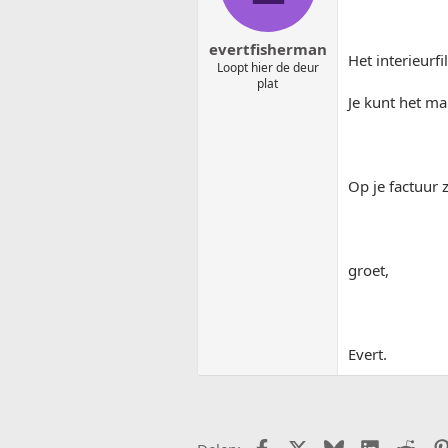
evertfisherman
Het interieurf
Loopt hier de deur
plat
Je kunt het ma
Op je factuur 
groet,
Evert.
Facebook
X (Twitter)
Bluesky
LinkedIn
Redd