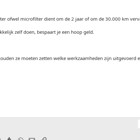
ilter ofwel microfilter dient om de 2 jaar of om de 30.000 km ve
kkelijk zelf doen, bespaart je een hoop geld.
zouden ze moeten zetten welke werkzaamheden zijn uitgevoerd en 
it
Pinterest
Tumblr
WhatsApp
E-mail
Link