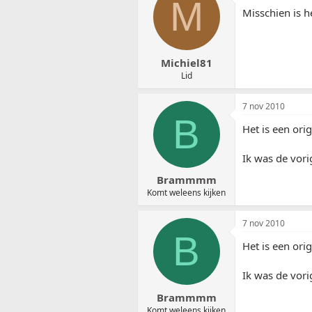
M
Misschien is h
Michiel81
Lid
7 nov 2010
B
Het is een ori
Ik was de vori
Brammmm
Komt weleens kijken
7 nov 2010
B
Het is een ori
Ik was de vori
Brammmm
Komt weleens kijken