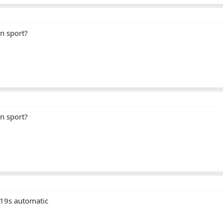
en sport?
en sport?
19s automatic