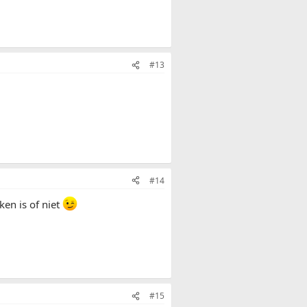
#13
#14
en is of niet
#15