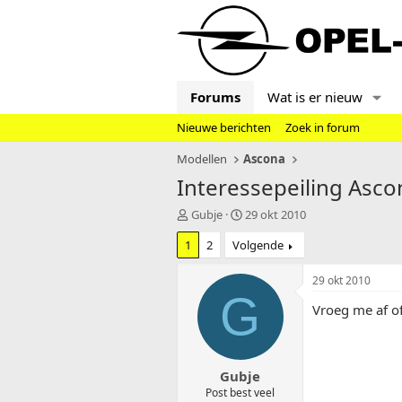
Forums
Wat is er nieuw
Nieuwe berichten
Zoek in forum
Modellen
Ascona
Interessepeiling Asco
T
S
Gubje
29 okt 2010
o
t
1
2
Volgende
p
a
i
r
c
t
29 okt 2010
s
d
G
Vroeg me af of
t
a
a
t
r
u
t
m
Gubje
e
r
Post best veel