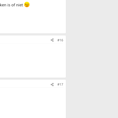
en is of niet
#16
#17