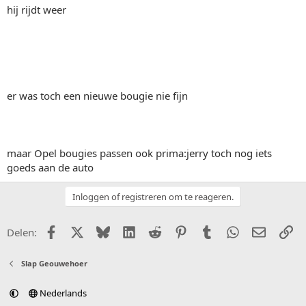
hij rijdt weer
er was toch een nieuwe bougie nie fijn
maar Opel bougies passen ook prima:jerry toch nog iets
goeds aan de auto
Inloggen of registreren om te reageren.
Facebook
X (Twitter)
Bluesky
LinkedIn
Reddit
Pinterest
Tumblr
WhatsApp
E-mail
Li
Delen:
Slap Geouwehoer
Nederlands