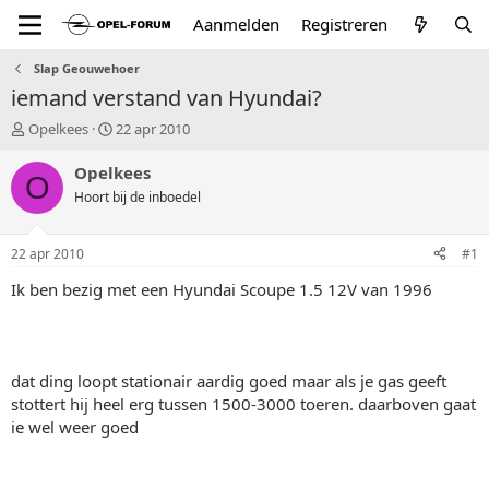
Aanmelden
Registreren
Slap Geouwehoer
iemand verstand van Hyundai?
T
S
Opelkees
22 apr 2010
o
t
p
a
Opelkees
O
i
r
Hoort bij de inboedel
c
t
s
d
t
a
22 apr 2010
#1
a
t
r
u
Ik ben bezig met een Hyundai Scoupe 1.5 12V van 1996
t
m
e
r
dat ding loopt stationair aardig goed maar als je gas geeft
stottert hij heel erg tussen 1500-3000 toeren. daarboven gaat
ie wel weer goed