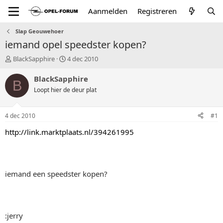
Aanmelden
Registreren
Slap Geouwehoer
iemand opel speedster kopen?
T
S
BlackSapphire
4 dec 2010
o
t
p
a
BlackSapphire
B
i
r
Loopt hier de deur plat
c
t
s
d
t
a
4 dec 2010
#1
a
t
r
u
http://link.marktplaats.nl/394261995
t
m
e
r
iemand een speedster kopen?
:jerry