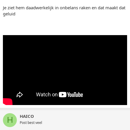
Je ziet hem daadwerkelijk in onbelans raken en dat maakt dat
geluid
HAICO
H
Post best veel