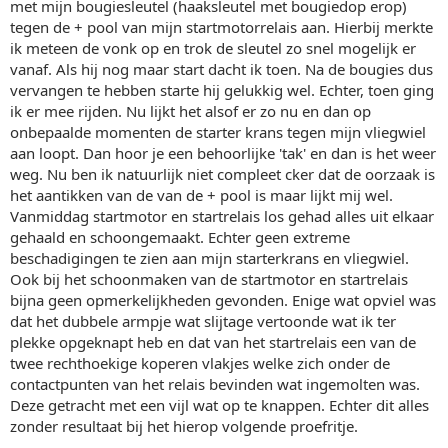
met mijn bougiesleutel (haaksleutel met bougiedop erop)
tegen de + pool van mijn startmotorrelais aan. Hierbij merkte
ik meteen de vonk op en trok de sleutel zo snel mogelijk er
vanaf. Als hij nog maar start dacht ik toen. Na de bougies dus
vervangen te hebben starte hij gelukkig wel. Echter, toen ging
ik er mee rijden. Nu lijkt het alsof er zo nu en dan op
onbepaalde momenten de starter krans tegen mijn vliegwiel
aan loopt. Dan hoor je een behoorlijke 'tak' en dan is het weer
weg. Nu ben ik natuurlijk niet compleet cker dat de oorzaak is
het aantikken van de van de + pool is maar lijkt mij wel.
Vanmiddag startmotor en startrelais los gehad alles uit elkaar
gehaald en schoongemaakt. Echter geen extreme
beschadigingen te zien aan mijn starterkrans en vliegwiel.
Ook bij het schoonmaken van de startmotor en startrelais
bijna geen opmerkelijkheden gevonden. Enige wat opviel was
dat het dubbele armpje wat slijtage vertoonde wat ik ter
plekke opgeknapt heb en dat van het startrelais een van de
twee rechthoekige koperen vlakjes welke zich onder de
contactpunten van het relais bevinden wat ingemolten was.
Deze getracht met een vijl wat op te knappen. Echter dit alles
zonder resultaat bij het hierop volgende proefritje.