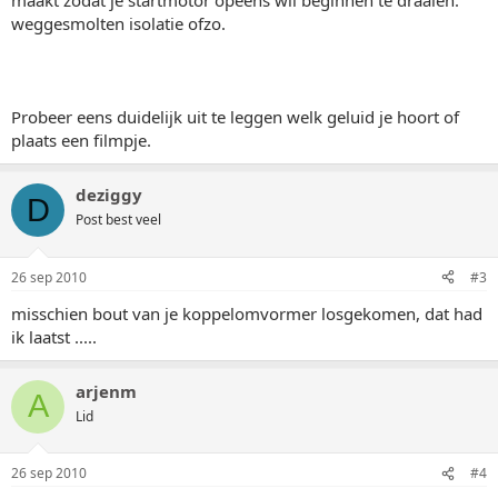
maakt zodat je startmotor opeens wil beginnen te draaien.
weggesmolten isolatie ofzo.
Probeer eens duidelijk uit te leggen welk geluid je hoort of
plaats een filmpje.
deziggy
D
Post best veel
26 sep 2010
#3
misschien bout van je koppelomvormer losgekomen, dat had
ik laatst .....
arjenm
A
Lid
26 sep 2010
#4