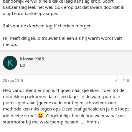
behoorlijk vervuild hele dikke laag aanslag erop. Soort
kalkaanslag leek het wel. Gok erop dat dat kwam doordat ik
altijd euro tankte ipv super.
Zal voor de ckerheid tog ff checken morgen.
Hij heeft dit geluid trouwens alleen als hij warm wordt valt
me op.
klasse1985
K
Lid
28 sep 2010
#10
Heb vanochtend er nog is ff goed naar gekeken. Toen tot de
ontdekking gekomen dat er een lager in de waterpomp in
puin is gedraaid (goede oude oor tegen schroefedraaier
methode ken niks tegen op). Deze eraf gehaald en ja die loopt
idd beetje stroef
. Ongelofelijk hoe ik nou weer vanaf me
startmotor bij me waterpomp beland......:hmmz