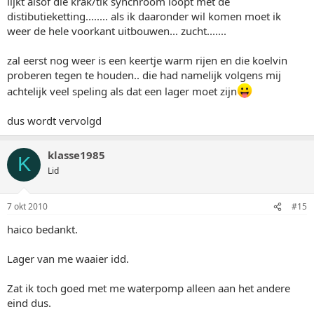
lijkt alsof die krak/tik synchroom loopt met de
distibutieketting........ als ik daaronder wil komen moet ik
weer de hele voorkant uitbouwen... zucht.......
zal eerst nog weer is een keertje warm rijen en die koelvin
proberen tegen te houden.. die had namelijk volgens mij
achtelijk veel speling als dat een lager moet zijn
dus wordt vervolgd
klasse1985
K
Lid
7 okt 2010
#15
haico bedankt.
Lager van me waaier idd.
Zat ik toch goed met me waterpomp alleen aan het andere
eind dus.