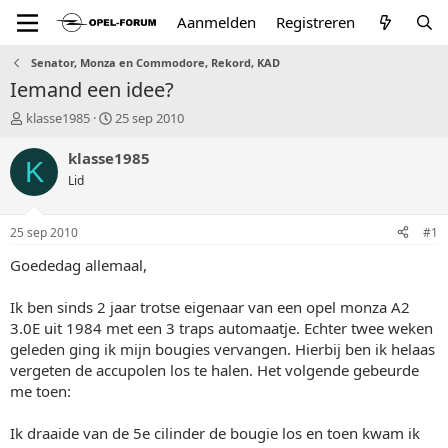
Aanmelden
Registreren
Senator, Monza en Commodore, Rekord, KAD
Iemand een idee?
T
S
klasse1985
25 sep 2010
o
t
p
a
klasse1985
K
i
r
Lid
c
t
s
d
t
a
25 sep 2010
#1
a
t
r
u
Goededag allemaal,
t
m
e
Ik ben sinds 2 jaar trotse eigenaar van een opel monza A2
r
3.0E uit 1984 met een 3 traps automaatje. Echter twee weken
geleden ging ik mijn bougies vervangen. Hierbij ben ik helaas
vergeten de accupolen los te halen. Het volgende gebeurde
me toen:
Ik draaide van de 5e cilinder de bougie los en toen kwam ik