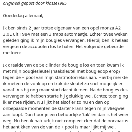
origineel gepost door klasse1985
Goededag allemaal,
Ik ben sinds 2 jaar trotse eigenaar van een opel monza A2
3.0E uit 1984 met een 3 traps automaatje. Echter twee weken
geleden ging ik mijn bougies vervangen. Hierbij ben ik helaas
vergeten de accupolen los te halen. Het volgende gebeurde
me toen:
Ik draaide van de 5e cilinder de bougie los en toen kwam ik
met mijn bougiesleutel (haaksleutel met bougiedop erop)
tegen de + pool van mijn startmotorrelais aan. Hierbij merkte
ik meteen de vonk op en trok de sleutel zo snel mogelijk er
vanaf. Als hij nog maar start dacht ik toen. Na de bougies dus
vervangen te hebben starte hij gelukkig wel. Echter, toen ging
ik er mee rijden. Nu lijkt het alsof er zo nu en dan op
onbepaalde momenten de starter krans tegen mijn vliegwiel
aan loopt. Dan hoor je een behoorlijke 'tak' en dan is het weer
weg. Nu ben ik natuurlijk niet compleet cker dat de oorzaak is
het aantikken van de van de + pool is maar lijkt mij wel.