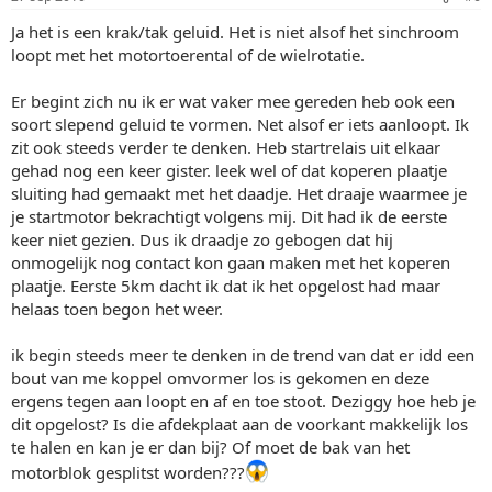
Ja het is een krak/tak geluid. Het is niet alsof het sinchroom
loopt met het motortoerental of de wielrotatie.
Er begint zich nu ik er wat vaker mee gereden heb ook een
soort slepend geluid te vormen. Net alsof er iets aanloopt. Ik
zit ook steeds verder te denken. Heb startrelais uit elkaar
gehad nog een keer gister. leek wel of dat koperen plaatje
sluiting had gemaakt met het daadje. Het draaje waarmee je
je startmotor bekrachtigt volgens mij. Dit had ik de eerste
keer niet gezien. Dus ik draadje zo gebogen dat hij
onmogelijk nog contact kon gaan maken met het koperen
plaatje. Eerste 5km dacht ik dat ik het opgelost had maar
helaas toen begon het weer.
ik begin steeds meer te denken in de trend van dat er idd een
bout van me koppel omvormer los is gekomen en deze
ergens tegen aan loopt en af en toe stoot. Deziggy hoe heb je
dit opgelost? Is die afdekplaat aan de voorkant makkelijk los
te halen en kan je er dan bij? Of moet de bak van het
motorblok gesplitst worden???