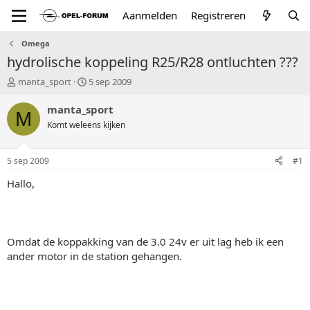
Aanmelden
Registreren
Omega
hydrolische koppeling R25/R28 ontluchten ???
T
S
manta_sport
5 sep 2009
o
t
p
a
manta_sport
M
i
r
Komt weleens kijken
c
t
s
d
t
a
5 sep 2009
#1
a
t
r
u
Hallo,
t
m
e
r
Omdat de koppakking van de 3.0 24v er uit lag heb ik een
ander motor in de station gehangen.