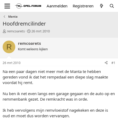
Aanmelden
Registreren
Manta
Hoofdremcilinder
T
S
remcoarets
26 mrt 2010
o
t
p
a
remcoarets
R
i
r
Komt weleens kijken
c
t
s
d
t
a
26 mrt 2010
#1
a
t
r
u
Na een paar dagen niet meer met de Manta te hebben
t
m
gereden vond ik dat het rempedaal een diepe slag maakte
e
voordat hij remt.
r
Nu ben ik net even langs een garage gegaan en de auto op en
remmenbank gezet. De remkracht was in orde.
Ik heb vervolgens mijn remvloeistof nagekeken en deze is
oud en moet dus worden vervangen.