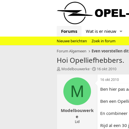
Forums
Wat is er nieuw
Nieuwe berichten
Zoek in forum
Forum Algemeen
Even voorstellen dit
Hoi Opelliefhebbers.
T
S
Modelbouwerke
16 okt 2010
o
t
p
a
16 okt 2010
i
r
M
Ben hier pas a
c
t
s
d
t
a
Ben een Opell
a
t
Modelbouwerk
r
u
En combineer 
t
m
e
e
Lid
Rijd al een 30 
r