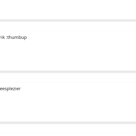
rik :thumbup
eesplezier