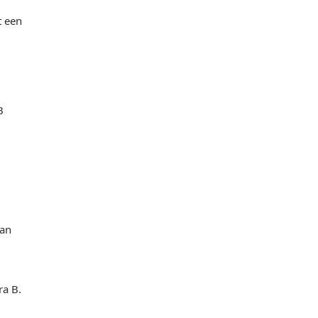
 een
B
van
ra B.