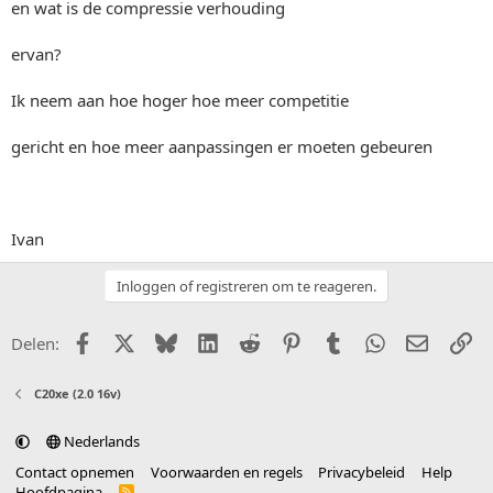
en wat is de compressie verhouding
ervan?
Ik neem aan hoe hoger hoe meer competitie
gericht en hoe meer aanpassingen er moeten gebeuren
Ivan
Inloggen of registreren om te reageren.
Facebook
X (Twitter)
Bluesky
LinkedIn
Reddit
Pinterest
Tumblr
WhatsApp
E-mail
Li
Delen:
C20xe (2.0 16v)
Nederlands
Contact opnemen
Voorwaarden en regels
Privacybeleid
Help
Hoofdpagina
R