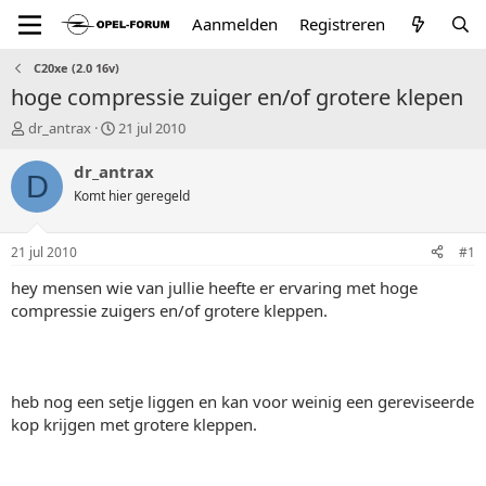
Aanmelden
Registreren
C20xe (2.0 16v)
hoge compressie zuiger en/of grotere klepen
T
S
dr_antrax
21 jul 2010
o
t
p
a
dr_antrax
D
i
r
Komt hier geregeld
c
t
s
d
t
a
21 jul 2010
#1
a
t
r
u
hey mensen wie van jullie heefte er ervaring met hoge
t
m
compressie zuigers en/of grotere kleppen.
e
r
heb nog een setje liggen en kan voor weinig een gereviseerde
kop krijgen met grotere kleppen.