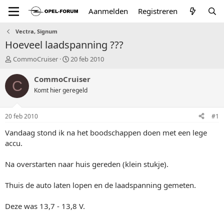
Aanmelden
Registreren
Vectra, Signum
Hoeveel laadspanning ???
T
S
CommoCruiser
20 feb 2010
o
t
p
a
CommoCruiser
C
i
r
Komt hier geregeld
c
t
s
d
t
a
20 feb 2010
#1
a
t
r
u
Vandaag stond ik na het boodschappen doen met een lege
t
m
accu.
e
r
Na overstarten naar huis gereden (klein stukje).
Thuis de auto laten lopen en de laadspanning gemeten.
Deze was 13,7 - 13,8 V.