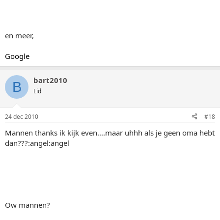
en meer,
Google
bart2010
B
Lid
24 dec 2010
#18
Mannen thanks ik kijk even....maar uhhh als je geen oma hebt
dan???:angel:angel
Ow mannen?