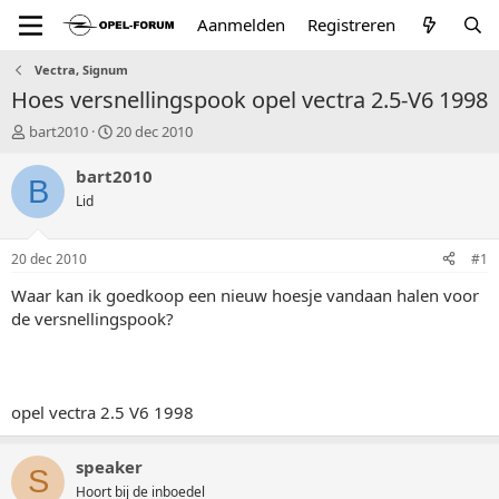
Aanmelden
Registreren
Vectra, Signum
Hoes versnellingspook opel vectra 2.5-V6 1998
T
S
bart2010
20 dec 2010
o
t
p
a
bart2010
B
i
r
Lid
c
t
s
d
t
a
20 dec 2010
#1
a
t
r
u
Waar kan ik goedkoop een nieuw hoesje vandaan halen voor
t
m
de versnellingspook?
e
r
opel vectra 2.5 V6 1998
speaker
S
Hoort bij de inboedel