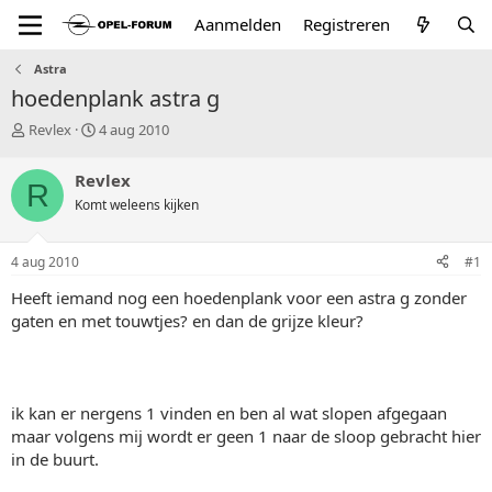
Aanmelden
Registreren
Astra
hoedenplank astra g
T
S
Revlex
4 aug 2010
o
t
p
a
Revlex
R
i
r
Komt weleens kijken
c
t
s
d
t
a
4 aug 2010
#1
a
t
r
u
Heeft iemand nog een hoedenplank voor een astra g zonder
t
m
gaten en met touwtjes? en dan de grijze kleur?
e
r
ik kan er nergens 1 vinden en ben al wat slopen afgegaan
maar volgens mij wordt er geen 1 naar de sloop gebracht hier
in de buurt.