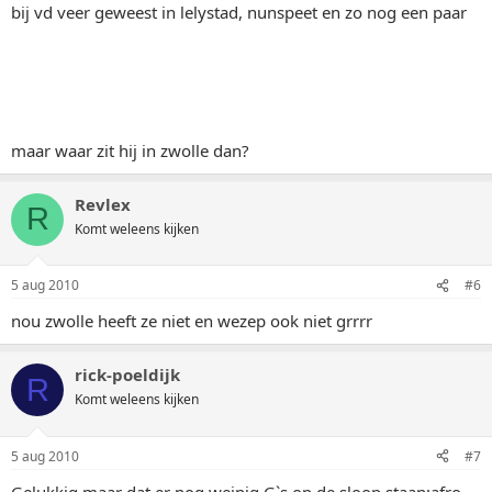
bij vd veer geweest in lelystad, nunspeet en zo nog een paar
maar waar zit hij in zwolle dan?
Revlex
R
Komt weleens kijken
5 aug 2010
#6
nou zwolle heeft ze niet en wezep ook niet grrrr
rick-poeldijk
R
Komt weleens kijken
5 aug 2010
#7
Gelukkig maar dat er nog weinig G`s op de sloop staan:afro