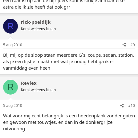
een raamstrip aan de bijrijders kant is stukje af maar elke
astra die ik zie heeft dat ook grr
rick-poeldijk
R
Komt weleens kijken
5 aug 2010
#9
Bij mij op de sloop staan meerdere G`s, coupe, sedan, station.
als je een lijstje maakt met wat je nodig hebt ga ik er
vanmiddag even heen
Revlex
R
Komt weleens kijken
5 aug 2010
#10
Wat voor mij echt belangrijk is een hoedenplank zonder gaten
en gewoon met touwtjes. en dan in de donkergrijze
uitvoering