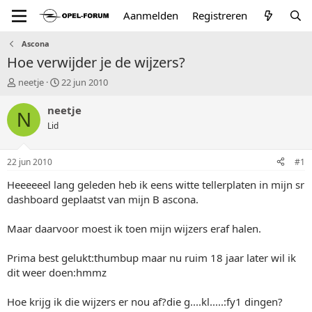
Aanmelden
Registreren
Ascona
Hoe verwijder je de wijzers?
T
S
neetje
22 jun 2010
o
t
p
a
neetje
N
i
r
Lid
c
t
s
d
t
a
22 jun 2010
#1
a
t
r
u
Heeeeeel lang geleden heb ik eens witte tellerplaten in mijn sr
t
m
dashboard geplaatst van mijn B ascona.
e
r
Maar daarvoor moest ik toen mijn wijzers eraf halen.
Prima best gelukt:thumbup maar nu ruim 18 jaar later wil ik
dit weer doen:hmmz
Hoe krijg ik die wijzers er nou af?die g....kl.....:fy1 dingen?