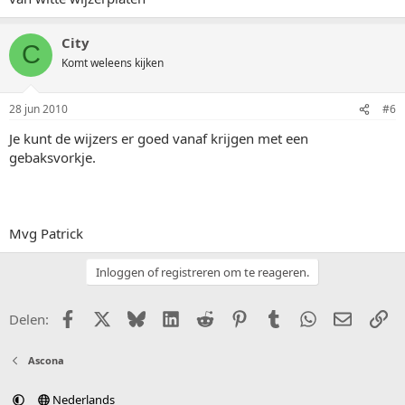
City
C
Komt weleens kijken
28 jun 2010
#6
Je kunt de wijzers er goed vanaf krijgen met een
gebaksvorkje.
Mvg Patrick
Inloggen of registreren om te reageren.
Facebook
X (Twitter)
Bluesky
LinkedIn
Reddit
Pinterest
Tumblr
WhatsApp
E-mail
Li
Delen:
Ascona
Nederlands