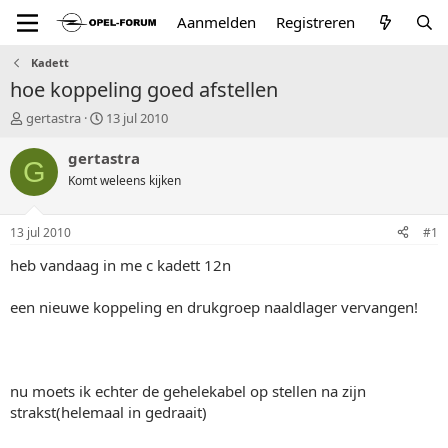
Aanmelden
Registreren
Kadett
hoe koppeling goed afstellen
T
S
gertastra
13 jul 2010
o
t
p
a
gertastra
G
i
r
Komt weleens kijken
c
t
s
d
t
a
13 jul 2010
#1
a
t
r
u
heb vandaag in me c kadett 12n
t
m
e
een nieuwe koppeling en drukgroep naaldlager vervangen!
r
nu moets ik echter de gehelekabel op stellen na zijn
strakst(helemaal in gedraait)