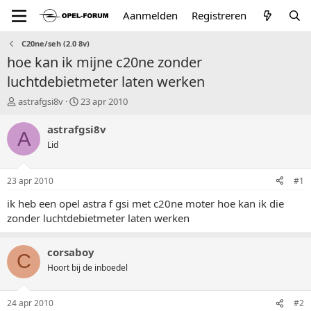
Aanmelden
Registreren
C20ne/seh (2.0 8v)
hoe kan ik mijne c20ne zonder
luchtdebietmeter laten werken
T
S
astrafgsi8v
23 apr 2010
o
t
p
a
astrafgsi8v
A
i
r
Lid
c
t
s
d
t
a
23 apr 2010
#1
a
t
r
u
ik heb een opel astra f gsi met c20ne moter hoe kan ik die
t
m
zonder luchtdebietmeter laten werken
e
r
corsaboy
C
Hoort bij de inboedel
24 apr 2010
#2