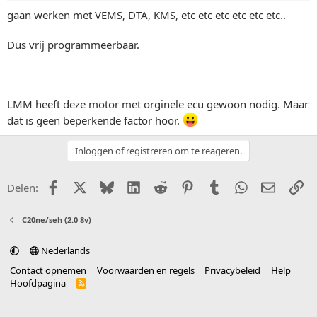
gaan werken met VEMS, DTA, KMS, etc etc etc etc etc etc..
Dus vrij programmeerbaar.
LMM heeft deze motor met orginele ecu gewoon nodig. Maar
dat is geen beperkende factor hoor.
Inloggen of registreren om te reageren.
Facebook
X (Twitter)
Bluesky
LinkedIn
Reddit
Pinterest
Tumblr
WhatsApp
E-mail
Li
Delen:
C20ne/seh (2.0 8v)
Nederlands
Contact opnemen
Voorwaarden en regels
Privacybeleid
Help
Hoofdpagina
R
S
S
®
Community platform by XenForo
© 2010-2025 XenForo Ltd.
vertaald door