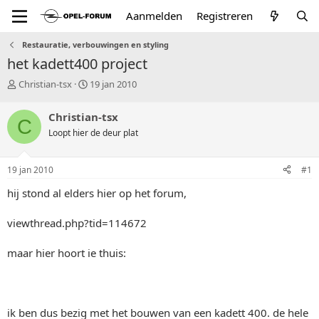
Aanmelden
Registreren
Restauratie, verbouwingen en styling
het kadett400 project
T
S
Christian-tsx
19 jan 2010
o
t
p
a
Christian-tsx
C
i
r
Loopt hier de deur plat
c
t
s
d
t
a
19 jan 2010
#1
a
t
r
u
hij stond al elders hier op het forum,
t
m
e
viewthread.php?tid=114672
r
maar hier hoort ie thuis:
ik ben dus bezig met het bouwen van een kadett 400. de hele