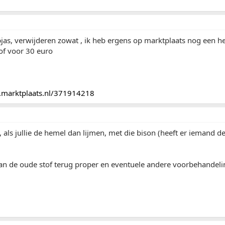
jas, verwijderen zowat , ik heb ergens op marktplaats nog een h
oof voor 30 euro
nk.marktplaats.nl/371914218
, als jullie de hemel dan lijmen, met die bison (heeft er iemand 
dan de oude stof terug proper en eventuele andere voorbehandel