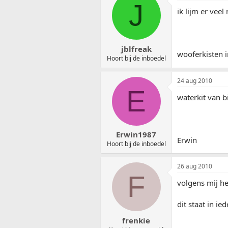
J
ik lijm er veel
jblfreak
wooferkisten i
Hoort bij de inboedel
24 aug 2010
E
waterkit van 
Erwin1987
Erwin
Hoort bij de inboedel
26 aug 2010
F
volgens mij he
dit staat in ie
frenkie