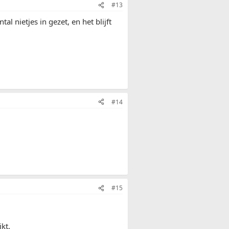
#13
al nietjes in gezet, en het blijft
#14
#15
kt.