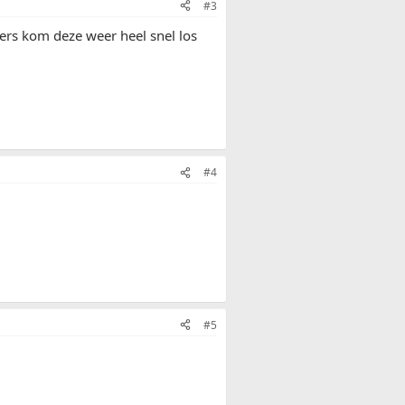
#3
ders kom deze weer heel snel los
#4
#5