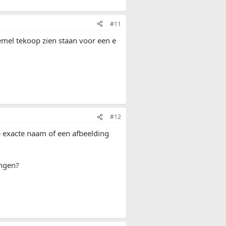
#11
emel tekoop zien staan voor een e
#12
de exacte naam of een afbeelding
ingen?