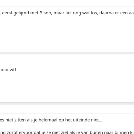
, eerst gelijmd met Bison, maar liet nog wat los, daarna er een aant
mooi:wtf
jes niet zitten als je helemaal op het uiteinde niet...
d zorgt ervoor dat je ze niet ziet als je van buiten naar binnen kij