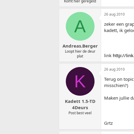
Komt hier geregeld
26 aug 2010
A
zeker een grap
kadett, ik gel
Andreas.Berger
Loopt hier de deur
link
http://li
plat
26 aug 2010
K
Terug on topic
misschien?)
Maken jullie 
Kadett 1.5-TD
4Deurs
Post best veel
Grtz