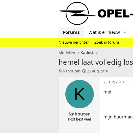
Forums
Wat is er nieuw
Nieuwe berichten
Zoek in forum
Modellen
Kadett
hemel laat volledig los
T
S
kabouter
23 aug 2010
o
t
p
a
23 aug 2010
i
r
K
moi
c
t
s
d
t
a
a
t
kabouter
r
u
mijn buurman z
t
m
Post best veel
e
r